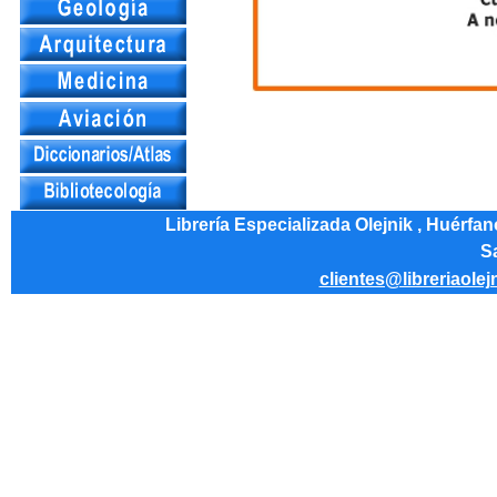
Librería Especializada Olejnik , Huérfa
Sa
clientes@libreriaolej