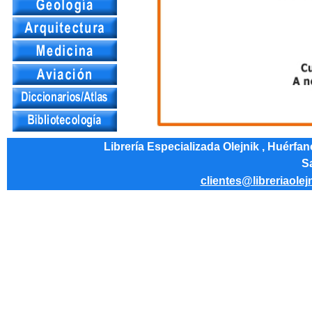
Librería Especializada Olejnik , Huérfa
Sa
clientes@libreriaolej