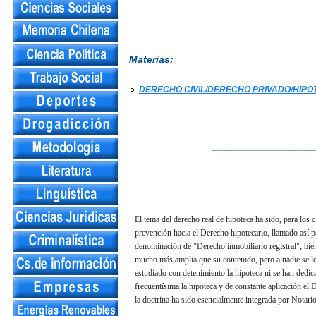
Materias:
DERECHO CIVIL/DERECHO PRIVADO/HIPO
__________________
__________________
El tema del derecho real de hipoteca ha sido, para los ci
prevención hacia el Derecho hipotecario, llamado así p
denominación de "Derecho inmobiliario registral"; bie
mucho más amplia que su contenido, pero a nadie se le 
estudiado con detenimiento la hipoteca ni se han dedica
frecuentísima la hipoteca y de constante aplicación el 
la doctrina ha sido esencialmente integrada por Notario