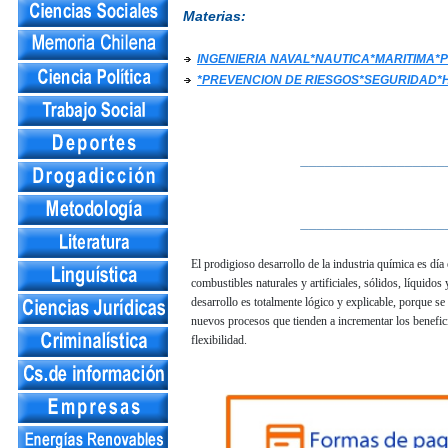
Materias:
INGENIERIA NAVAL*NAUTICA*MARITIMA
*PREVENCION DE RIESGOS*SEGURIDAD*H
__________________
__________________
El prodigioso desarrollo de la industria química es día
combustibles naturales y artificiales, sólidos, líquidos
desarrollo es totalmente lógico y explicable, porque se
nuevos procesos que tienden a incrementar los beneficio
flexibilidad.