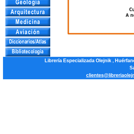
Librería Especializada Olejnik , Huérfa
Sa
clientes@libreriaolej