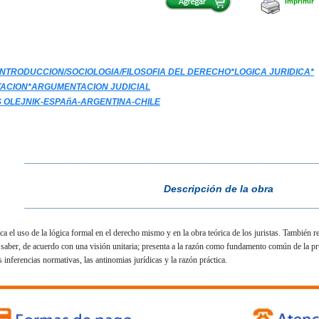
Imprimir
NTRODUCCION/SOCIOLOGIA/FILOSOFIA DEL DERECHO*LOGICA JURIDICA*
ACION*ARGUMENTACION JUDICIAL
S OLEJNIK-ESPAñA-ARGENTINA-CHILE
___________________________________________________
Descripción de la obra
___________________________________________________
fica el uso de la lógica formal en el derecho mismo y en la obra teórica de los juristas. También 
 saber, de acuerdo con una visión unitaria; presenta a la razón como fundamento común de la prud
 inferencias normativas, las antinomias jurídicas y la razón práctica.