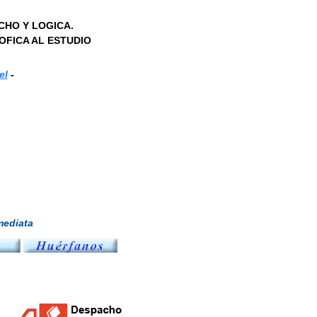
HO Y LOGICA.
FICA AL ESTUDIO
el
-
ediata