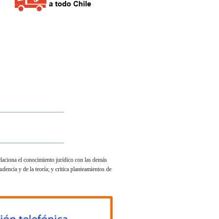
_________________
_________________
relaciona el conocimiento jurídico con las demás
encia y de la teoría; y critica planteamientos de