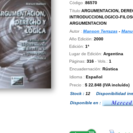
Código :
86570
Título:
ARGUMENTACION, DEREC
INTRODUCCIONLOGICO-FILOSO
ARGUMENTACION
Autor :
Manson Terrazas
-
Manu
Año Edición:
2000
Edición:
1ª
Lugar de Edición:
Argentina
Páginas:
316
- Vols.:
1
Encuadernación:
Rústica
Idioma :
Español
Precio :
$ 22.848 (IVA incluído)
Stock :
12
Disponibilidad inm
Disponible en :