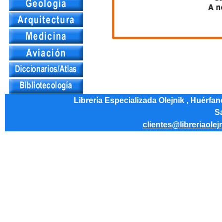
Librería Especializada Olejnik , Huérfa
Sa
clientes@libreriaolej