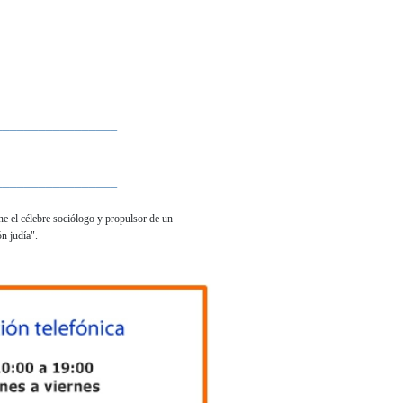
_________________
_________________
one el célebre sociólogo y propulsor de un
n judía".