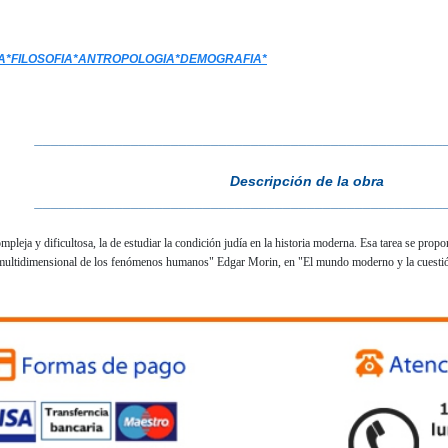
A*FILOSOFIA*ANTROPOLOGIA*DEMOGRAFIA*
___________________________________________________
Descripción de la obra
___________________________________________________
pleja y dificultosa, la de estudiar la condición judía en la historia moderna. Esa tarea se prop
multidimensional de los fenómenos humanos" Edgar Morin, en "El mundo moderno y la cuestió