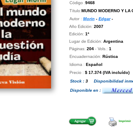
Código :
9468
Título:
MUNDO MODERNO Y LA C
Autor :
Morin
-
Edgar
-
Año Edición:
2007
Edición:
1ª
Lugar de Edición:
Argentina
Páginas:
204
- Vols.:
1
Encuadernación:
Rústica
Idioma :
Español
Precio :
$ 17.374 (IVA incluído)
Stock :
3
Disponibilidad inme
Disponible en :
Imprimir