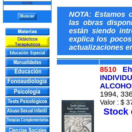
AUTOR
NOTA: Estamos c
las obras dispon
están siendo int
explica los pocos 
actualizaciones e
8510
Eh
INDIVID
ALCOHO
1994, 336
Valor : $ 3
Stock 