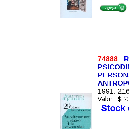
74888
R
PSICODI
PERSONA
ANTROPO
1991, 216
Valor : $ 2
Stock 