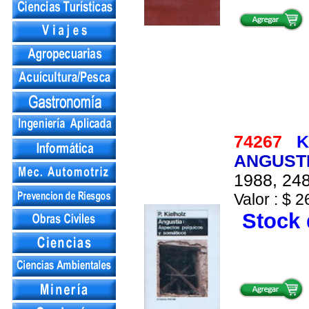
74267
K
ANGUSTI
1988, 248
Valor : $ 2
Stock 