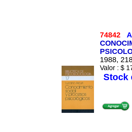
74842
A
CONOCI
PSICOL
1988, 218
Valor : $ 1
Stock 