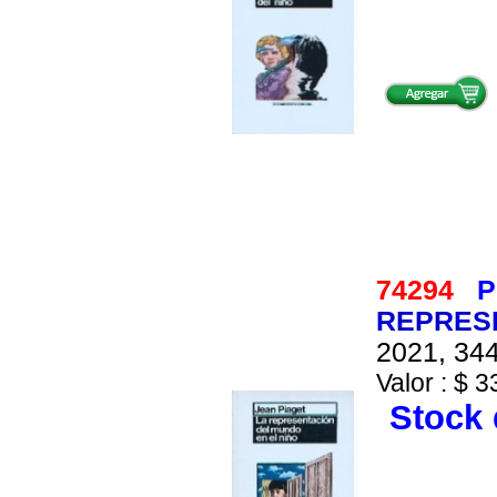
74294
P
REPRESE
2021, 344
Valor : $ 3
Stock 