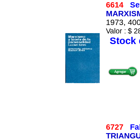
6614
Se
MARXISM
1973, 400
Valor : $ 2
Stock 
6727
Fa
TRIANGU