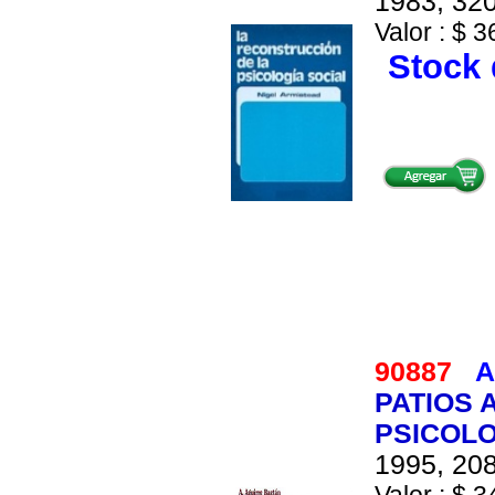
1983, 320
Valor : $ 3
Stock 
90887
A
PATIOS 
PSICOLO
1995, 208