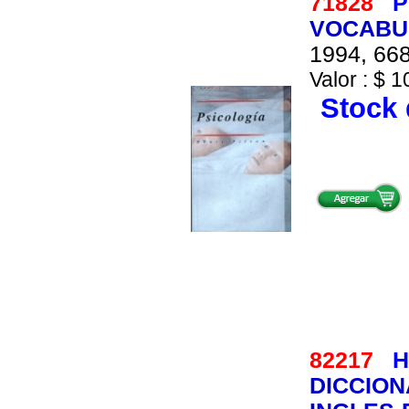
71828
P
VOCABUL
1994, 668
Valor : $ 1
Stock 
82217
H
DICCION