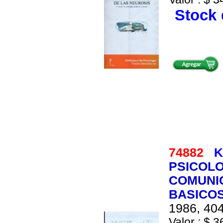
Stock 
74882
K
PSICOLO
COMUNI
BASICO
1986, 404
Valor : $ 3