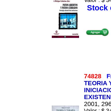
Valor : $ 3
Stock 
74828
F
TEORIA 
INICIAC
EXISTEN
2001, 296
Valor : $ 3