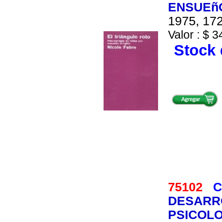
ENSUEñO
1975, 172
Valor : $ 3
Stock 
75102
C
DESARRO
PSICOLO