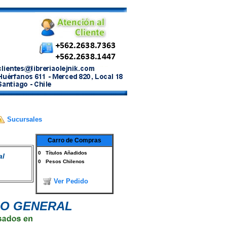
Sucursales
Carro de Compras
0
Títulos Añadidos
al
0
Pesos Chilenos
Ver Pedido
ADO GENERAL