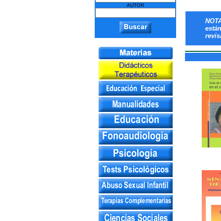
AUTOR
NOTA
está
revis