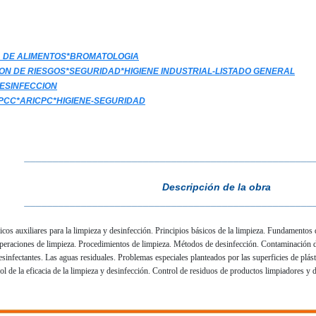
A DE ALIMENTOS*BROMATOLOGIA
ON DE RIESGOS*SEGURIDAD*HIGIENE INDUSTRIAL-LISTADO GENERAL
DESINFECCION
CC*ARICPC*HIGIENE-SEGURIDAD
___________________________________________________
Descripción de la obra
___________________________________________________
cos auxiliares para la limpieza y desinfección. Principios básicos de la limpieza. Fundamentos d
 operaciones de limpieza. Procedimientos de limpieza. Métodos de desinfección. Contaminación 
esinfectantes. Las aguas residuales. Problemas especiales planteados por las superficies de plá
l de la eficacia de la limpieza y desinfección. Control de residuos de productos limpiadores y 