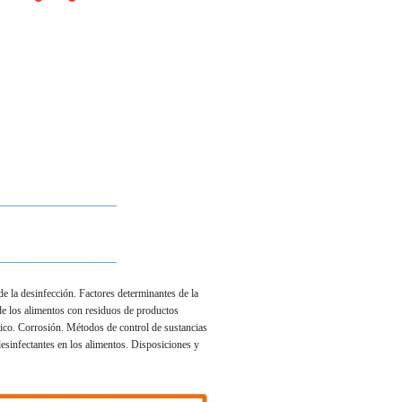
_________________
_________________
e la desinfección. Factores determinantes de la
de los alimentos con residuos de productos
stico. Corrosión. Métodos de control de sustancias
desinfectantes en los alimentos. Disposiciones y