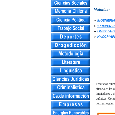
Materias:
INGENIERI
*PREVENCI
LIMPIEZA-
HACCP*APP
Productos quími
eficacia en las
limpiadores y d
químicas. Contro
normas legales.