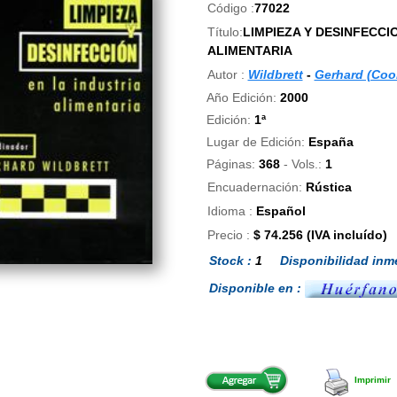
Código :
77022
Título:
LIMPIEZA Y DESINFECCI
ALIMENTARIA
Autor :
Wildbrett
-
Gerhard (Coor
Año Edición:
2000
Edición:
1ª
Lugar de Edición:
España
Páginas:
368
- Vols.:
1
Encuadernación:
Rústica
Idioma :
Español
Precio :
$ 74.256 (IVA incluído)
Stock :
1
Disponibilidad inme
Disponible en :
Imprimir