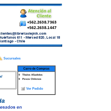
Sucursales
Carro de Compras
0
Títulos Añadidos
al
0
Pesos Chilenos
Ver Pedido
da