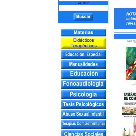
AUTOR
NOTA
está
revis