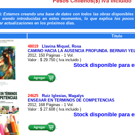
: Estamos creando una base de datos con todos las obras disponibles 
n siendo introducidas en estos momentos, lo que explica los pocos t
ar actualizaciones en los próximos días.
Titulo
48019
Llavina Miquel, Rosa
CAMINO HACIA LA AUSENCIA PROFUNDA. BERNAVI YE
2012, 150 Páginas - 1 Vol.
Valor : $ 29.750 ( Iva incluido )
Stock disponible para 
24625
Ruiz Iglesias, Magalys
ENSEñAR EN TERMINOS DE COMPETENCIAS
2012, 168 Páginas - 1 Vol.
Valor : $ 27.608 ( Iva incluido )
Stock disponible para 