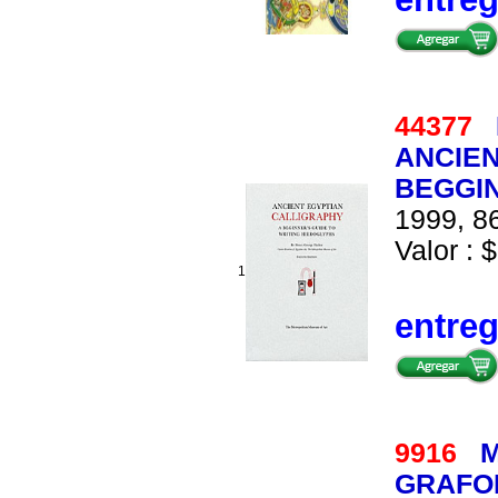
44377
ANCIEN
BEGGIN
1999, 86
Valor : $
1
entre
9916
M
GRAFOL