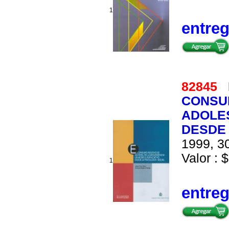
1
entre
82845
CONSU
ADOLE
DESDE 
1999, 30
Valor : $
1
entre