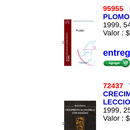
95955
PLOMO
1999, 54
Valor : $
1
entre
72437
CRECIM
LECCIO
1999, 25
Valor : $
1