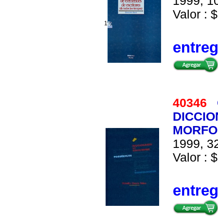
1999, 10
Valor : $
1
entre
40346
DICCIO
MORFO
1999, 32
Valor : $
entre