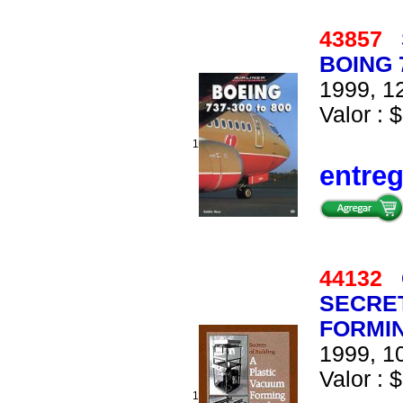
43857
BOING 
1999, 12
Valor : $
1
entre
44132
SECRET
FORMI
1999, 10
Valor : $
1