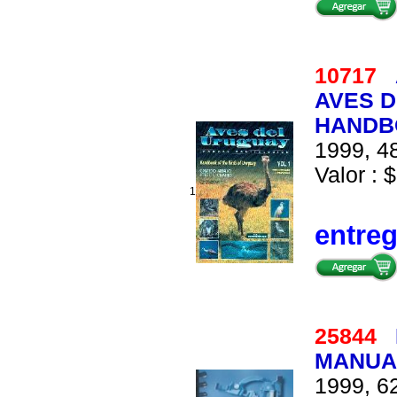
10717
AVES D
HANDB
1999, 48
Valor : $
1
entre
25844
MANUA
1999, 62