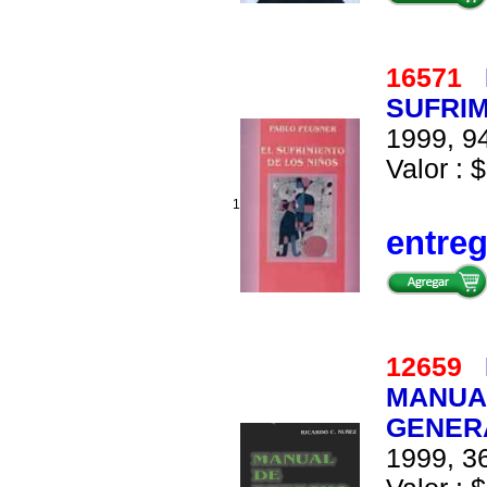
16571
SUFRIM
1999, 94
Valor : $
1
entre
12659
MANUA
GENER
1999, 36