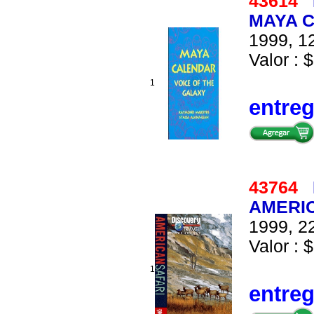
43614
MAYA C
1999, 12
Valor : $
1
entre
43764
AMERI
1999, 22
Valor : $
1
entre