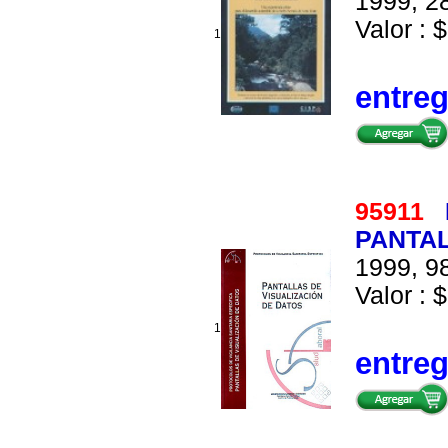
1999, 28
Valor : $
1
entre
95911
PANTAL
1999, 98
Valor : $
1
entre