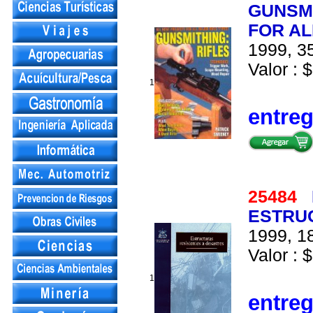
GUNSMI
FOR AL
1999, 35
Valor : $
1
entre
25484
ESTRU
1999, 18
Valor : $
1
entre