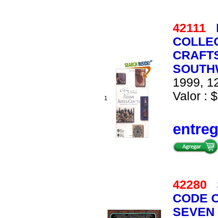
42111
COLLEC
CRAFTS
SOUTH
1999, 12
Valor : $
1
entre
42280
CODE O
SEVEN