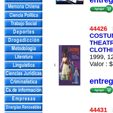
44426
COSTU
THEAT
CLOTH
1999, 12
Valor : $
1
entre
44431