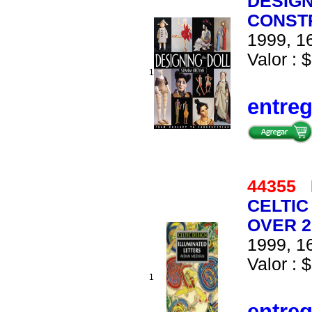
DESIGN
CONST
1999, 16
Valor : $
1
entre
44355
CELTIC
OVER 2
1999, 16
Valor : $
1
entre