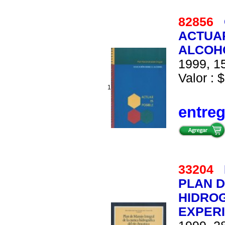
82856
ACTUAR
ALCOH
1999, 15
Valor : $
1
entre
33204
PLAN D
HIDROG
EXPERI