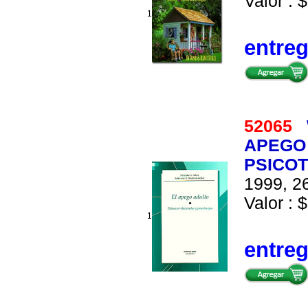
Valor : $
1
entre
52065
APEGO 
PSICO
1999, 26
Valor : $
1
entre