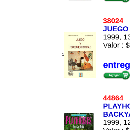
38024
JUEGO 
1999, 13
Valor : $
1
entre
44864
PLAYHO
BACKY
1999, 12