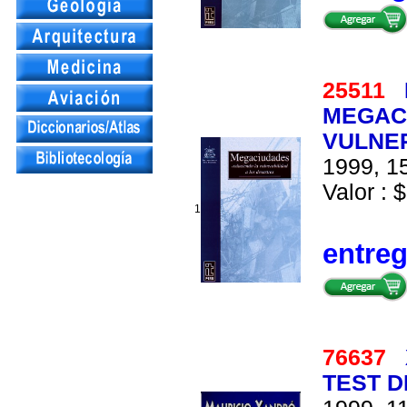
25511
MEGAC
VULNE
1999, 15
Valor : $
1
entre
76637
TEST D