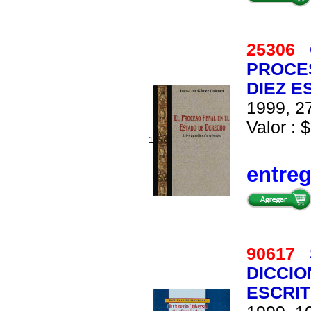
25306
PROCES
DIEZ E
1999, 27
Valor : $
1
entre
90617
DICCIO
ESCRIT