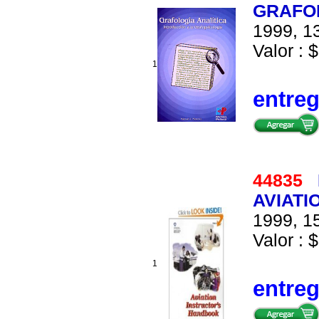
GRAFO
1999, 13
Valor : $
1
entre
44835
AVIAT
1999, 15
Valor : $
1
entre