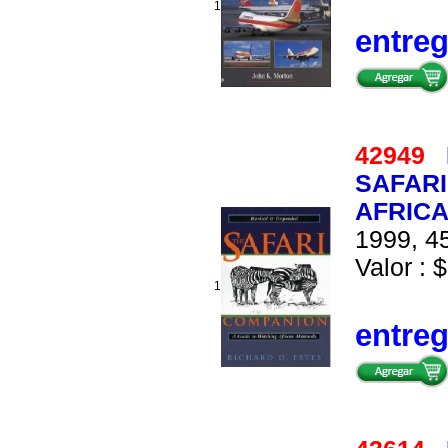
1
entre
42949
SAFARI
AFRIC
1999, 45
Valor : $
1
entre