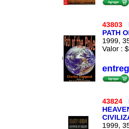
43803
PATH O
1999, 35
Valor : $
1
entre
43824
HEAVEN
CIVILI
1999, 35