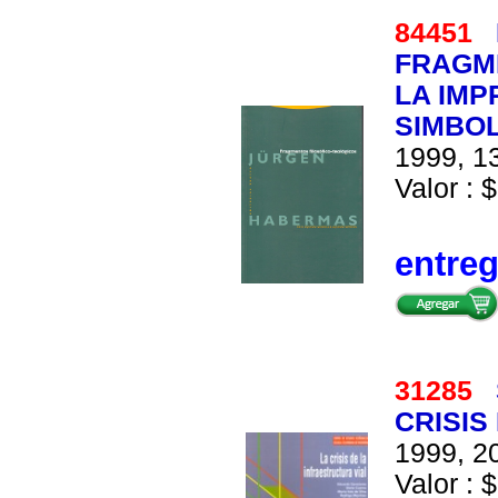
84451
FRAGME
LA IMP
SIMBOL
1999, 13
Valor : $
entre
31285
CRISIS
1999, 20
Valor : $