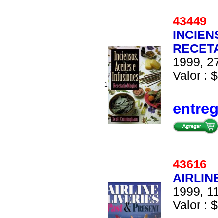
43449
INCIEN
RECET
1999, 27
Valor : $
1
entre
43616
AIRLIN
1999, 11
Valor : $