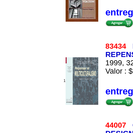
entre
83434
REPEN
1999, 32
Valor : $
1
entre
44007