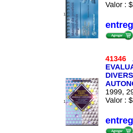
Valor : $
1
entre
41346
EVALUA
DIVERS
AUTON
1999, 29
Valor : $
1
entre