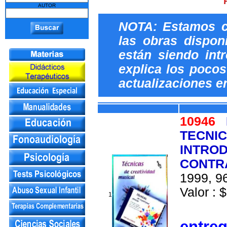
AUTOR
NOTA: Estamos c
las obras dispon
están siendo int
explica los pocos 
actualizaciones e
10946
TECNIC
INTROD
CONTR
1999, 96
Valor : $
1
entre