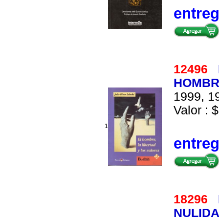
entre
12496
HOMBRE
1999, 19
Valor : $
1
entre
18296
NULIDA