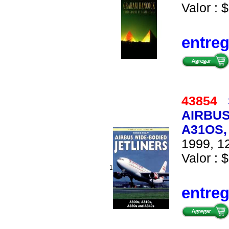
Valor : $
entre
43854
AIRBUS
A31OS,
1999, 12
Valor : $
1
entre