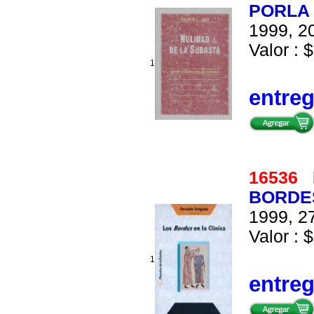
PORLA
1999, 20
Valor : $
1
entre
16536
BORDES
1999, 27
Valor : $
1
entre