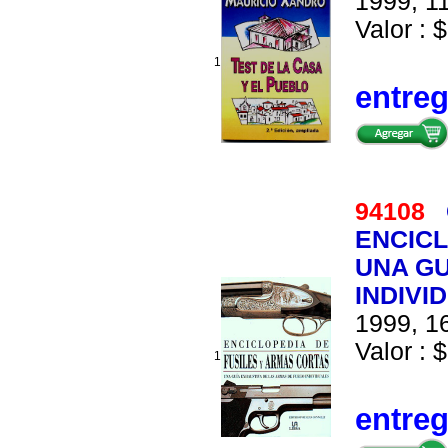
1999, 11
Valor : $
1
entre
94108
ENCICL
UNA GU
INDIVI
1999, 16
Valor : $
1
entre