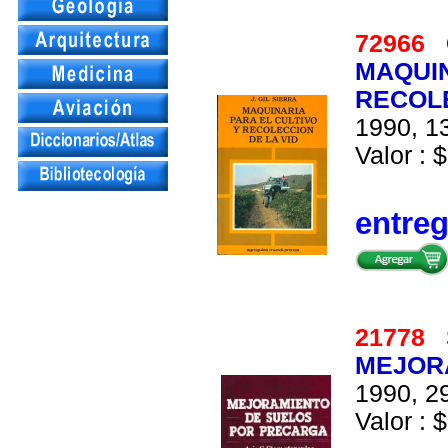
72966
MAQUIN
RECOLE
1990, 13
Valor : $
entre
21778
MEJOR
1990, 29
Valor : 