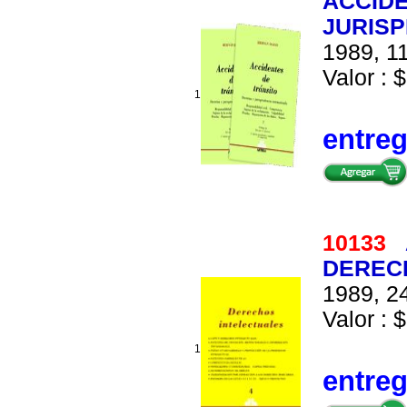
ACCIDE
JURISP
1989, 11
Valor : 
1
entre
10133
DERECH
1989, 24
Valor : $
1
entre