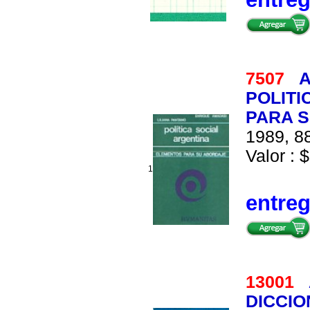
7507
A
POLITI
PARA 
1989, 88
Valor : $
1
entre
13001
DICCIO