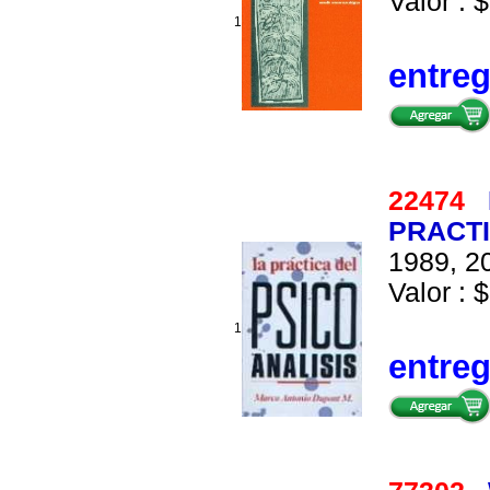
Valor : $
1
entre
22474
PRACTI
1989, 20
Valor : $
1
entre