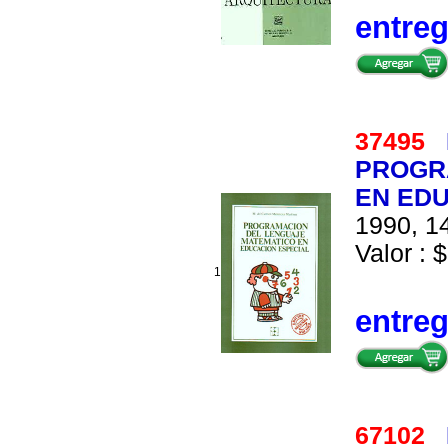
entre
37495
PROGR
EN EDU
1990, 14
Valor : $
1
entre
67102