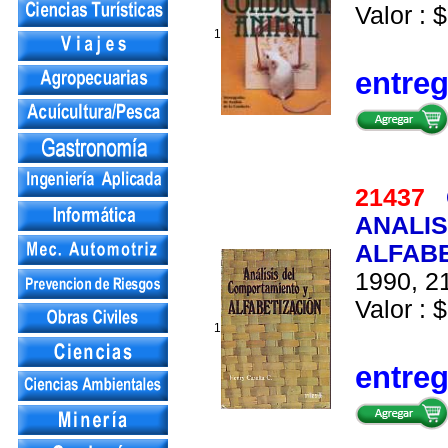
Valor : $
1
entre
21437
ANALIS
ALFABE
1990, 21
Valor : $
1
entre