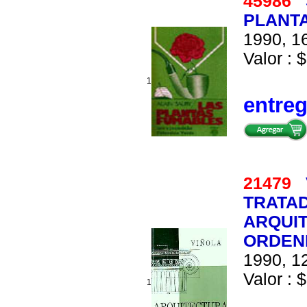
45986
PLANTA
1990, 16
Valor : $
1
entre
21479
TRATA
ARQUIT
ORDEN
1990, 12
Valor : $
1