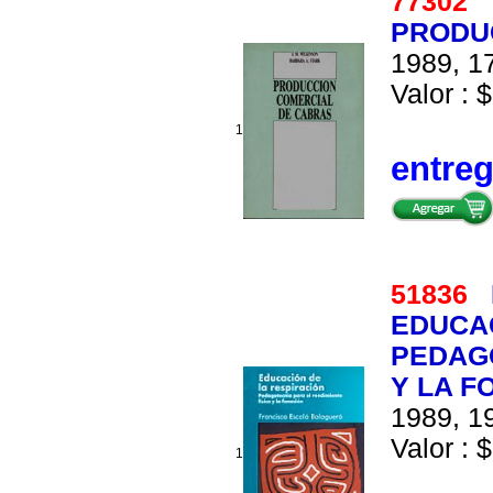
77302
PRODU
1989, 17
Valor : $
1
entre
51836
EDUCAC
PEDAGO
Y LA F
1989, 19
Valor : $
1