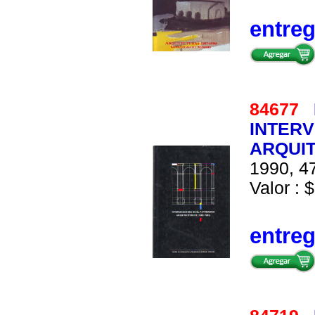
entre
84677
INTERV
ARQUIT
1990, 47
Valor : $
entre