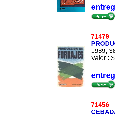
entre
71479
PRODU
1989, 36
Valor : $
1
entre
71456
CEBADA