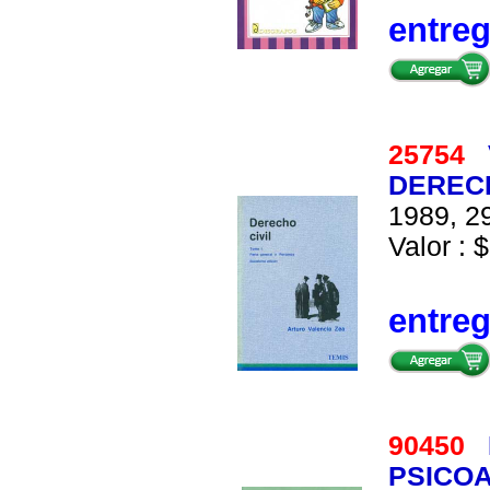
entre
25754
DERECHO
1989, 29
Valor : 
entre
90450
PSICOA