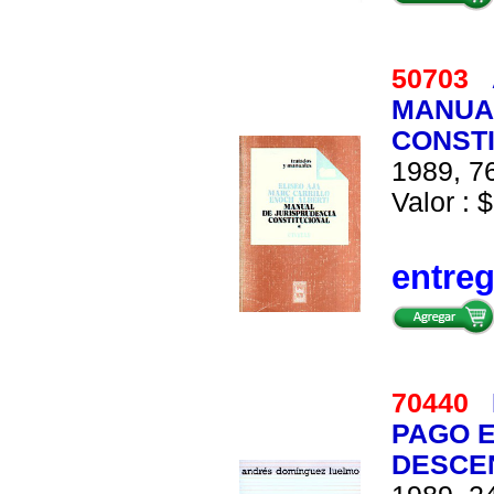
50703
MANUA
CONSTI
1989, 76
Valor : $
entre
70440
PAGO E
DESCEN