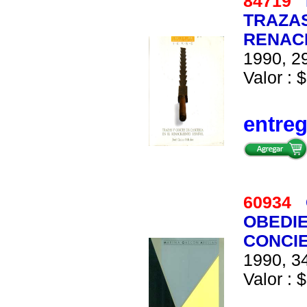
84719
TRAZAS
RENAC
1990, 29
Valor : $
entre
60934
OBEDIE
CONCI
1990, 34
Valor : $