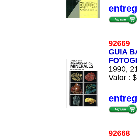
entre
92669
GUIA B
FOTOG
1990, 21
Valor : $
entre
92668