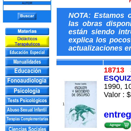
AUTOR
NOTA: Estamos c
las obras dispon
están siendo int
explica los pocos 
actualizaciones e
18713
ESQUIZ
1990, 10
Valor : $
1
entre