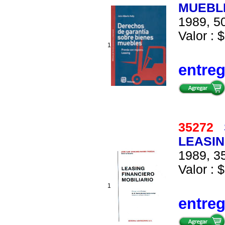
MUEBLE
1989, 50
Valor : $
1
entre
35272
LEASIN
1989, 35
Valor : $
1
entre