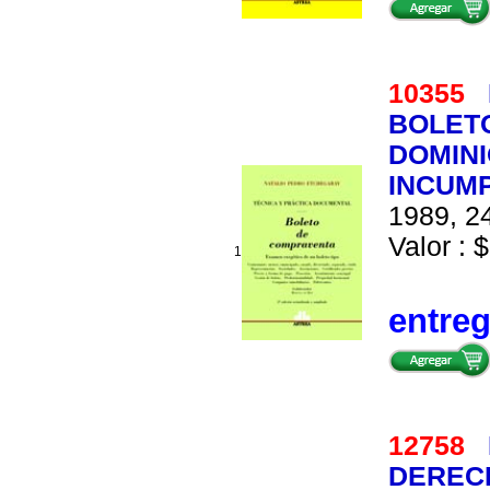
10355
BOLETO
DOMINI
INCUMP
1989, 24
Valor : $
1
entre
12758
DEREC