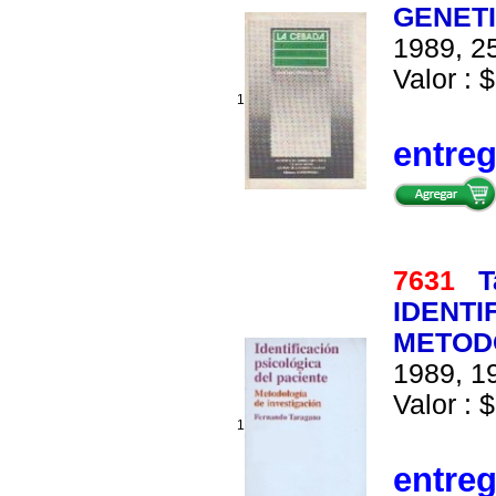
GENETI
1989, 25
Valor : $
1
entre
7631
T
IDENTI
METODO
1989, 19
Valor : $
1
entre