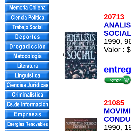
20713
ANALIS
SOCIA
1990, 96
Valor : $
1
entre
21085
MOVIMI
CONDU
1990, 19