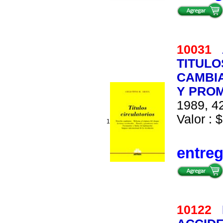
10031
TITULO
CAMBIA
Y PRO
1989, 42
Valor : $
1
entre
10122