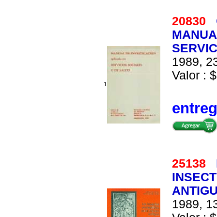
20830
MANUAL
SERVIC
1989, 23
Valor : $
1
entre
25138
INSECT
ANTIG
1989, 13