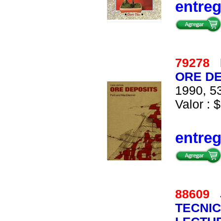
entre
79278
ORE D
1990, 53
Valor : 
entre
88609
TECNIC