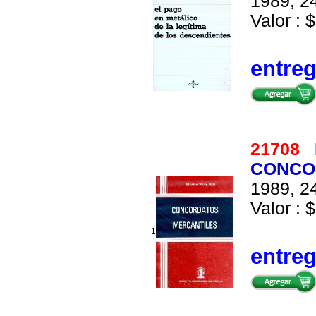
1989, 24
Valor : $
entre
21708
CONCO
1989, 24
Valor : $
1
entre