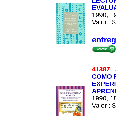
LECTUR
EVALUA
1990, 19
Valor : $
entre
41387
COMO F
EXPERI
APREN
1990, 18
Valor : $