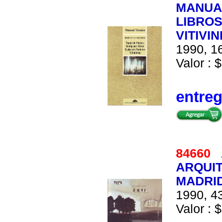
MANUA
LIBRO
VITIVI
1990, 16
Valor : $
entre
84660
ARQUIT
MADRI
1990, 43
Valor : $