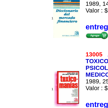
1989, 14
Valor : $
1
entre
13005
TOXICO
PSICOL
MEDIC
1989, 25
Valor : $
1
entre