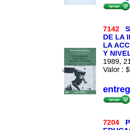
7142
S
DE LA 
LA ACC
Y NIVE
1989, 21
Valor : $
1
entre
7204
P