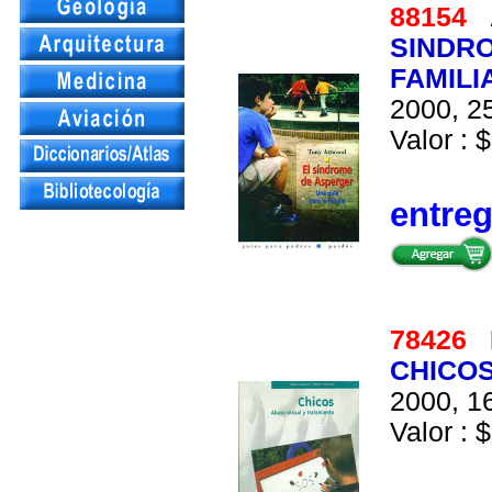
88154
SINDRO
FAMILI
2000, 25
Valor : $
entre
78426
CHICOS
2000, 16
Valor : $