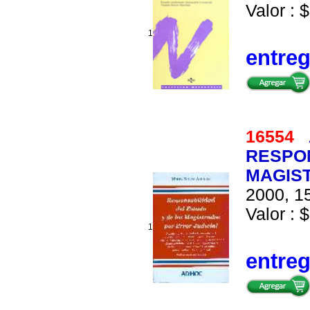
Valor : $
1
entre
16554
RESPON
MAGIST
2000, 15
Valor : $
1
entre