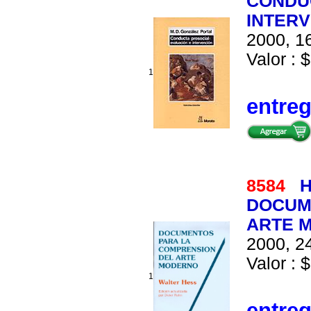
CONDUC
INTER
2000, 16
Valor : $
1
entre
8584
H
DOCUM
ARTE 
2000, 24
Valor : $
1
entre