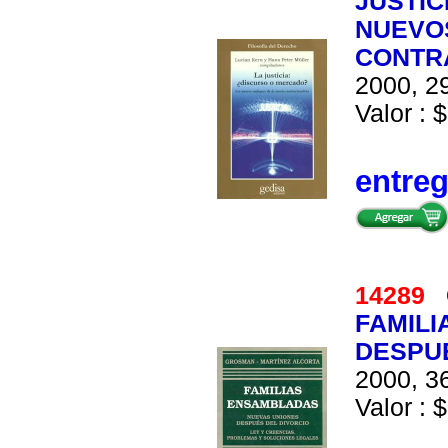
JUSTIC
NUEVOS
CONTR
2000, 29
Valor : $
entre
14289
FAMILI
DESPU
2000, 36
Valor : $