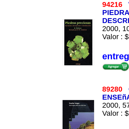
94216
PIEDRA
DESCRI
2000, 10
Valor : 
entre
89280
ENSEñ
2000, 57
Valor : $