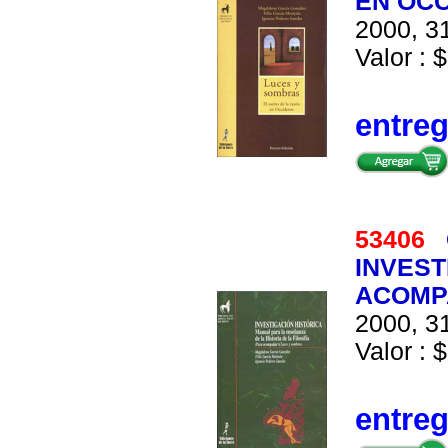
EN OC
2000, 31
Valor : $
entre
53406
INVEST
ACOMP
2000, 31
Valor : $
entre