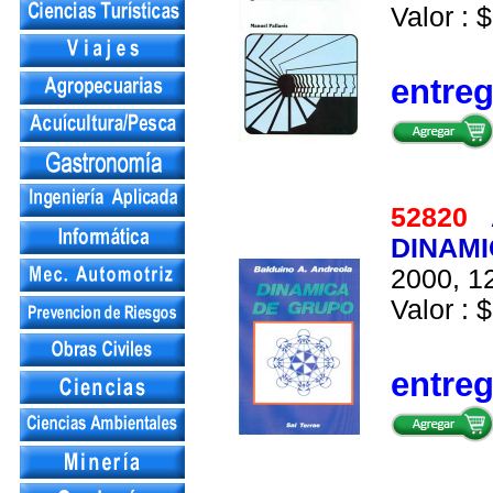
Valor : $
entre
52820
DINAMI
2000, 12
Valor : $
entre