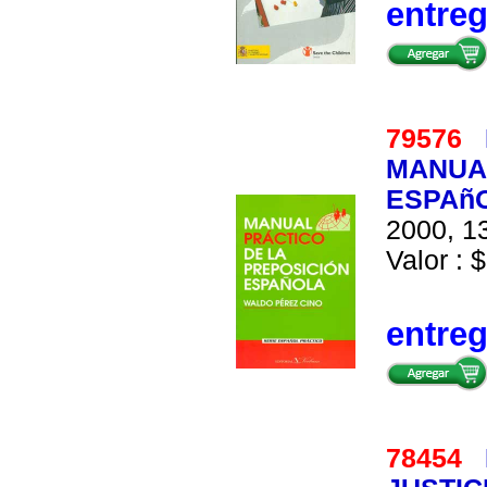
entre
79576
MANUAL
ESPAñ
2000, 13
Valor : $
entre
78454