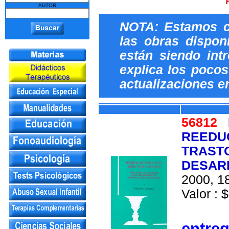
AUTOR
NOTA: Estamos c
las obras dispon
están siendo int
explica los pocos 
actualizaciones e
56812
REEDUC
TRAST
DESARR
2000, 18
Valor : $
entre