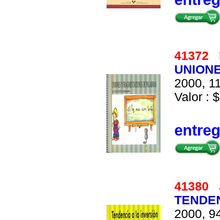
41372
UNION
2000, 11
Valor : $
entre
41380
TENDEN
2000, 94