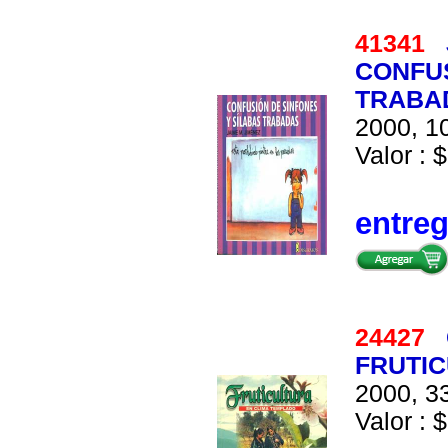
41341
CONFUS
TRABA
2000, 10
Valor : $
entre
24427
FRUTIC
2000, 33
Valor : $