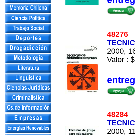
48276
TECNIC
2000, 16
Valor : $
entre
48284
TECNI
2000, 11