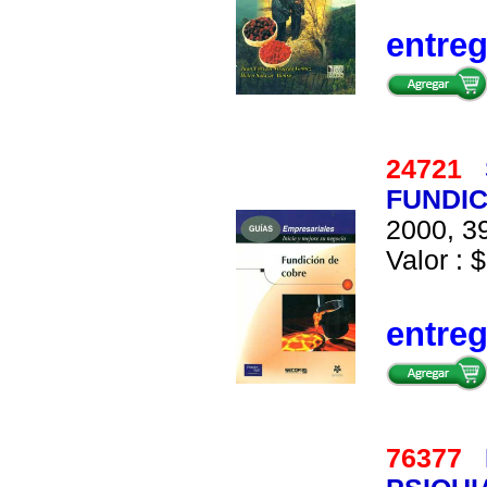
entre
24721
FUNDIC
2000, 39
Valor : $
entre
76377