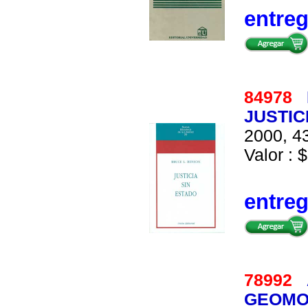
entre
84978
JUSTIC
2000, 43
Valor : $
entre
78992
GEOMO