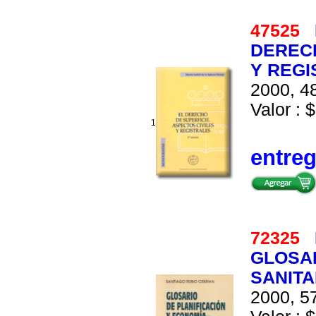
47525
DERECH
Y REGI
2000, 48
Valor : $
1
entre
72325
GLOSAR
SANITA
2000, 57