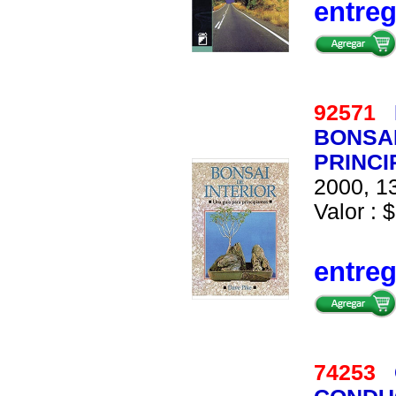
entre
92571
BONSAI
PRINCI
2000, 13
Valor : $
entre
74253