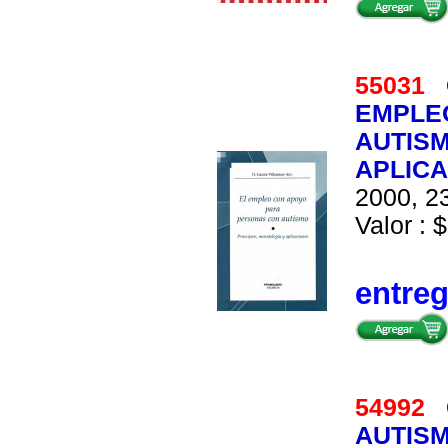
55031
EMPLE
AUTISM
APLIC
2000, 23
Valor : $
entre
54992
AUTISM