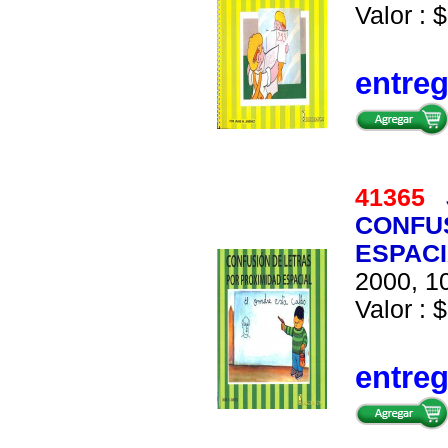
Valor : $
entre
41365
CONFUS
ESPAC
2000, 10
Valor : $
entre