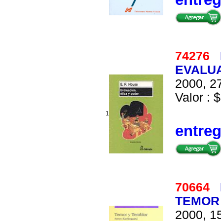
74276
EVALUA
2000, 27
Valor : $
1
entre
70664
TEMOR
2000, 15