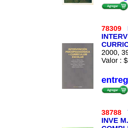
78309
INTERV
CURRI
2000, 39
Valor : $
entre
38788
INVE M