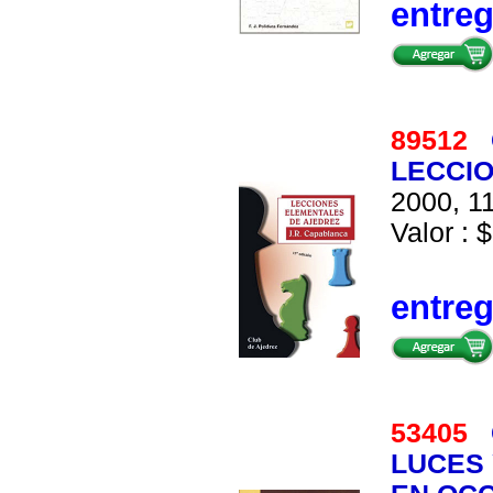
entre
89512
LECCI
2000, 11
Valor : $
entre
53405
LUCES 