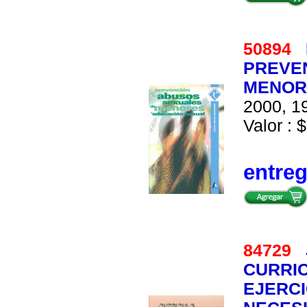
50894
PREVE
MENOR
2000, 19
Valor : $
entre
84729
CURRIC
EJERCI