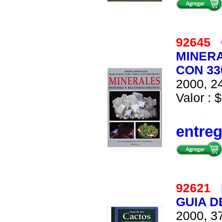
92645
MINERA
CON 33
2000, 24
Valor : $
entre
92621
GUIA D
2000, 37