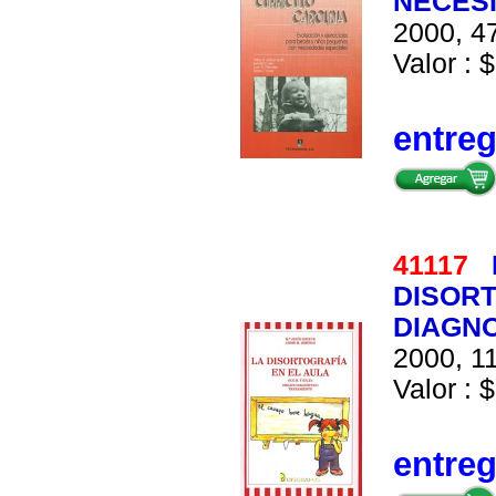
NECESI
2000, 47
Valor : 
entre
41117
DISORT
DIAGNO
2000, 11
Valor : $
entre