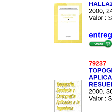
HALLA
2000, 24
Valor : $
entre
79237
TOPOGR
APLICA
RESUE
2000, 36
Valor : $