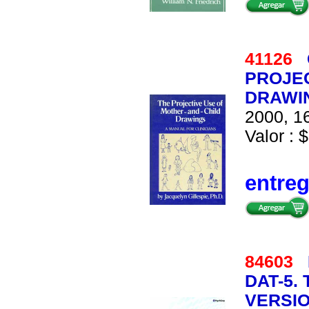
41126
PROJEC
DRAWIN
2000, 16
Valor : $
entre
84603
DAT-5.
VERSION