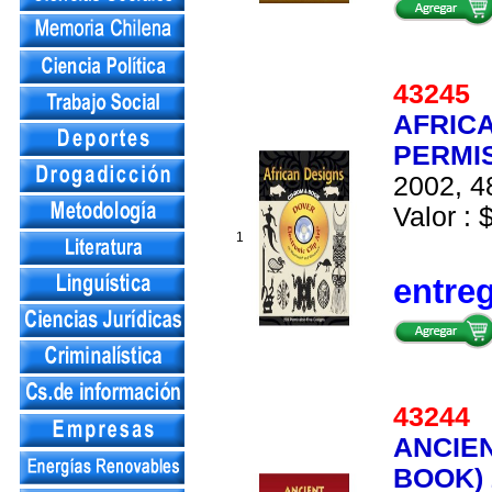
4324
AFRICA
PERMI
2002, 4
Valor : 
1
entre
4324
ANCIE
BOOK) 