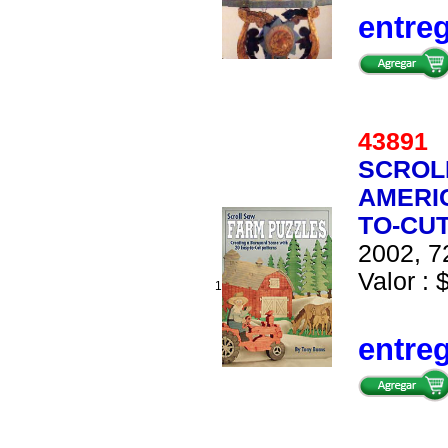
entre
4389
SCROL
AMERI
TO-CU
2002, 7
Valor : 
1
entre