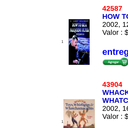
4258
HOW TO
2002, 1
Valor : 
1
entre
4390
WHACK
WHATC
2002, 1
Valor : 
1