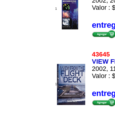
2002, 2
Valor : 
1
entre
4364
VIEW F
2002, 1
Valor : 
1
entre