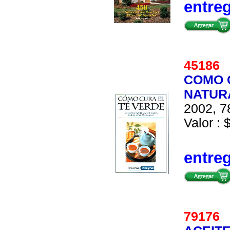
entre
4518
COMO C
NATUR
2002, 7
Valor : 
entre
7917