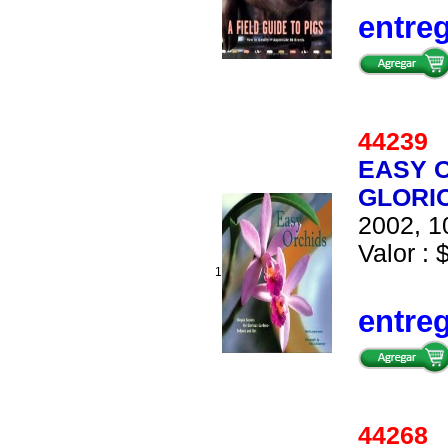
entre
4423
EASY 
GLORI
2002, 1
Valor : 
1
entre
4426