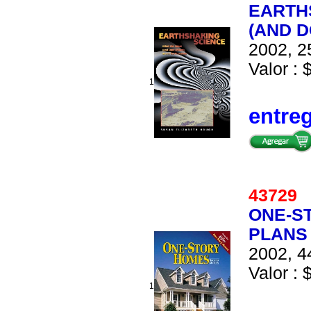
EARTH
(AND 
2002, 2
Valor : 
1
entre
4372
ONE-S
PLANS 
2002, 4
Valor : 
1