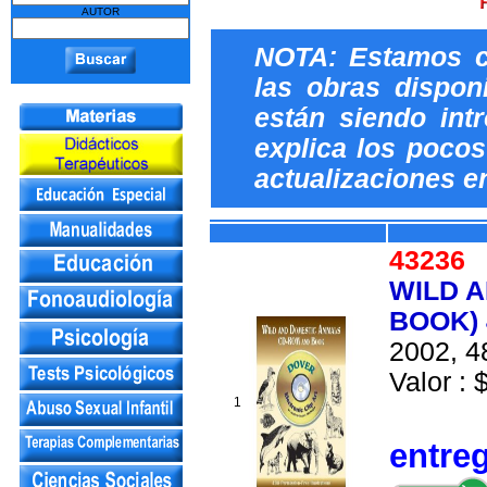
AUTOR
NOTA: Estamos c
las obras dispon
están siendo int
explica los pocos 
actualizaciones e
4323
WILD 
BOOK) 
2002, 4
Valor : 
1
entre