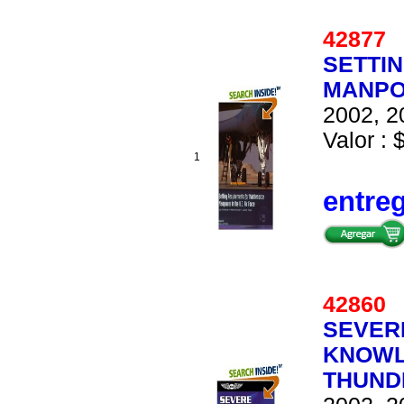
4287
SETTI
MANPOW
2002, 2
Valor : 
1
entre
4286
SEVER
KNOWL
THUND