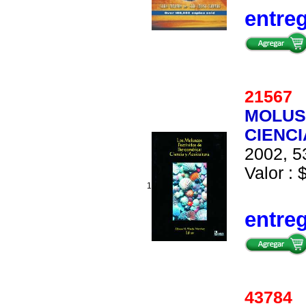
entre
2156
MOLUS
CIENC
2002, 5
Valor : 
1
entre
4378