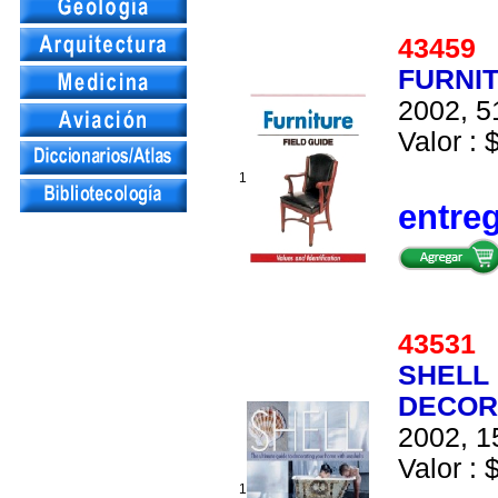
4345
FURNIT
2002, 5
Valor : 
1
entre
4353
SHELL 
DECOR
2002, 1
Valor : 
1