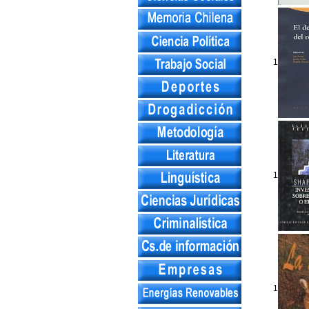
1
1
1