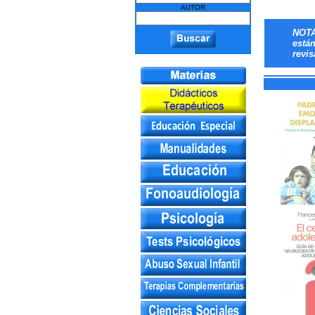
AUTOR
NOTA
está
revis