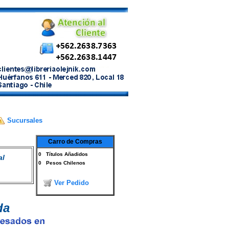
Sucursales
Carro de Compras
0
Títulos Añadidos
al
0
Pesos Chilenos
Ver Pedido
da