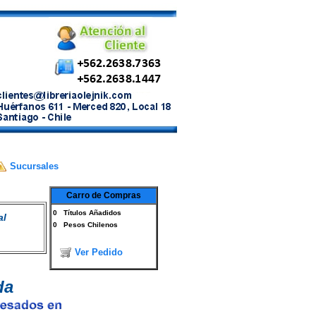
Sucursales
Carro de Compras
0
Títulos Añadidos
al
0
Pesos Chilenos
Ver Pedido
da