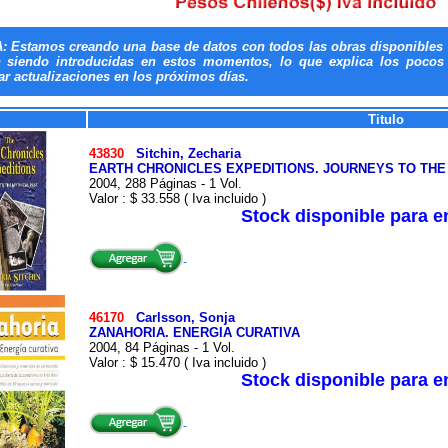
: Estamos creando una base de datos con todos las obras disponibles 
n siendo introducidas en estos momentos, lo que explica los pocos t
ar actualizaciones en los próximos días.
Titulo
43830
Sitchin, Zecharia
EARTH CHRONICLES EXPEDITIONS. JOURNEYS TO THE
2004, 288 Páginas - 1 Vol.
Valor : $ 33.558 ( Iva incluido )
Stock disponible para 
46170
Carlsson, Sonja
ZANAHORIA. ENERGIA CURATIVA
2004, 84 Páginas - 1 Vol.
Valor : $ 15.470 ( Iva incluido )
Stock disponible para 