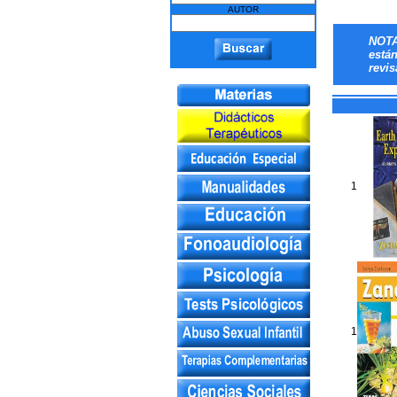
AUTOR
NOTA
está
revis
1
1