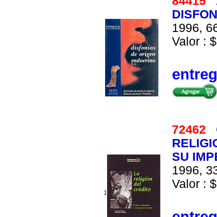
84415
DISFON
1996, 66
Valor : $
entre
72462
RELIGI
SU IMP
1996, 33
Valor : $
1
entre