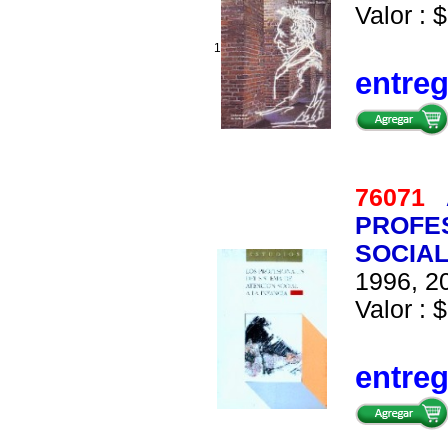
Valor : $
1
entre
76071
PROFES
SOCIAL
1996, 20
Valor : $
entre