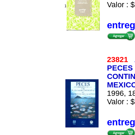
Valor : $
1
entre
23821
PECES
CONTIN
MEXIC
1996, 18
Valor : $
entre