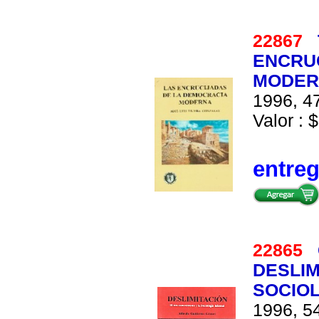
22867
ENCRU
MODER
1996, 47
Valor : $
entre
22865
DESLIM
SOCIOL
1996, 54