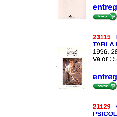
entre
23115
TABLA 
1996, 28
Valor : $
1
entre
21129
PSICOL