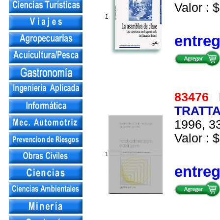
Valor : $
1
entre
83476
TRATTA
1996, 33
Valor : $
1
entre