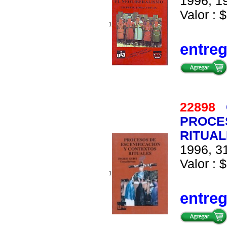
1996, 19
Valor : $
1
entre
22898
PROCES
RITUA
1996, 31
Valor : $
1
entre