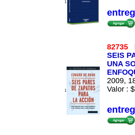
1
entre
82735
SEIS P
UNA SO
ENFOQ
2009, 18
Valor : $
1
entre