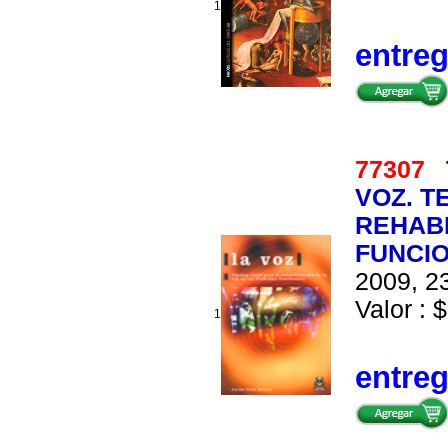
1
entre
77307
VOZ. T
REHABI
FUNCI
2009, 23
Valor : $
1
entre