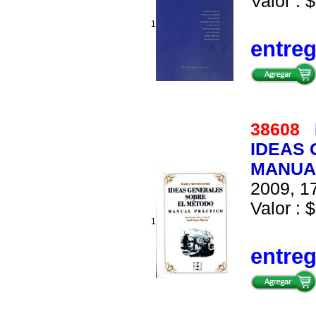
Valor : $
1
entre
38608
IDEAS 
MANUA
2009, 17
Valor : $
1
entre