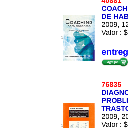
40881
COACH
DE HAB
2009, 12
Valor : $
1
entre
76835
DIAGNO
PROBLE
TRAST
2009, 20
Valor : $
1