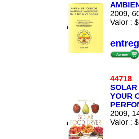
AMBIEN
2009, 60
Valor : 
1
entre
44718
SOLAR 
YOUR 
PERFO
2009, 14
Valor : $
1