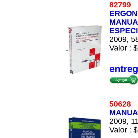
82799
ERGONO
MANUA
ESPECI
2009, 58
Valor : $
1
entre
50628
MANUA
2009, 11
Valor : 