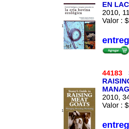
EN LAC
2010, 11
Valor : $
1
entre
44183
RAISIN
MANAG
2010, 34
Valor : $
1
entre