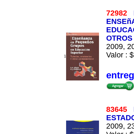
72982
ENSEñ
EDUCAC
OTROS
2009, 20
Valor : $
1
entre
83645
ESTAD
2009, 23