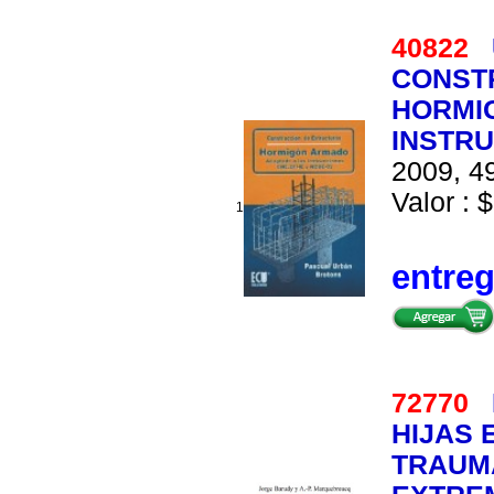
40822
CONST
HORMI
INSTRU
2009, 49
Valor : $
1
entre
72770
HIJAS 
TRAUMA