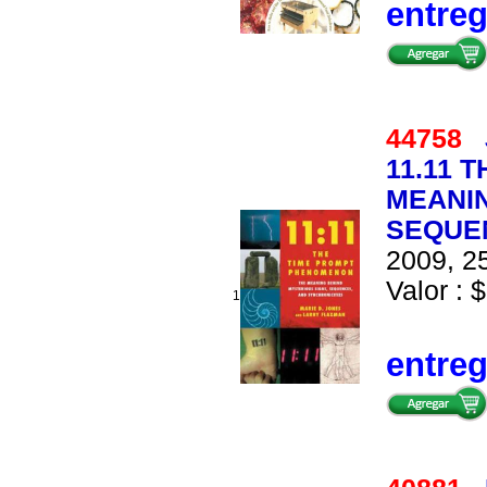
entre
44758
11.11 
MEANIN
SEQUE
2009, 25
Valor : $
1
entre