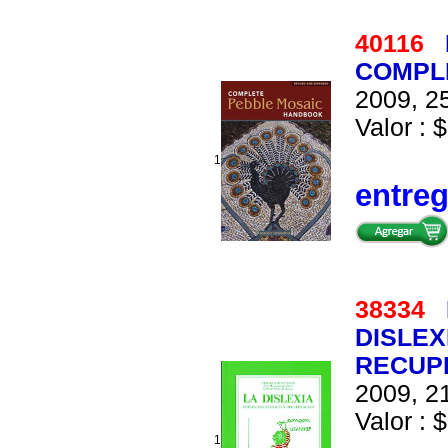
40116
COMPL
2009, 25
Valor : $
1
entre
38334
DISLEX
RECUP
2009, 21
Valor : $
1