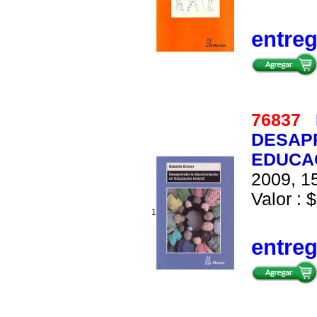
entre
76837
DESAPR
EDUCAC
2009, 15
Valor : $
1
entre