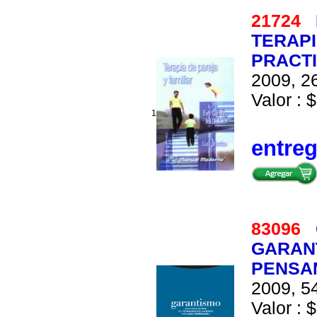
21724
TERAPI
PRACT
2009, 26
Valor : $
1
entre
83096
GARANT
PENSAM
2009, 54
Valor : $