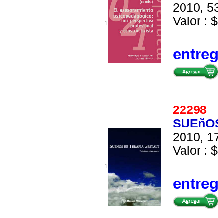
2010, 53
Valor : $
1
entre
22298
SUEñOS
2010, 17
Valor : $
1
entre