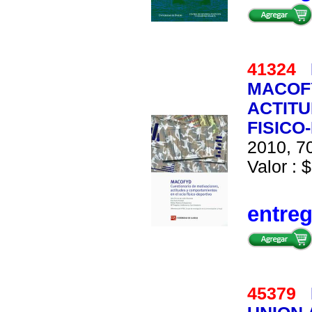
41324
MACOFY
ACTIT
FISICO
2010, 70
Valor : $
entre
45379