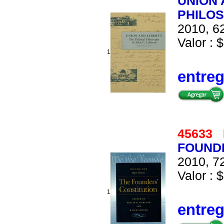
UNION 
PHILOS
2010, 62
Valor : $
1
entre
45633
FOUNDE
2010, 72
Valor : $
1
entre