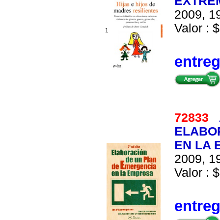
EXTRE
2009, 19
Valor : $
1
entre
72833
ELABO
EN LA
2009, 19
Valor : $
entre