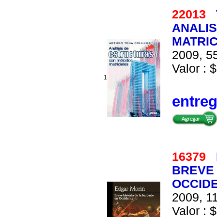
22013
ANALI
MATRIC
2009, 55
Valor : $
1
entre
16379
BREVE 
OCCID
2009, 11
Valor : $