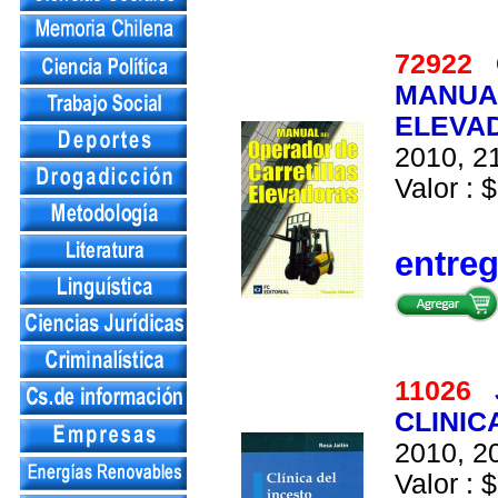
72922
MANUA
ELEVA
2010, 21
Valor : $
entre
11026
CLINIC
2010, 20
Valor : $