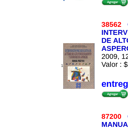
38562
INTERV
DE ALT
ASPERG
2009, 12
Valor : $
1
entre
87200
MANUAL