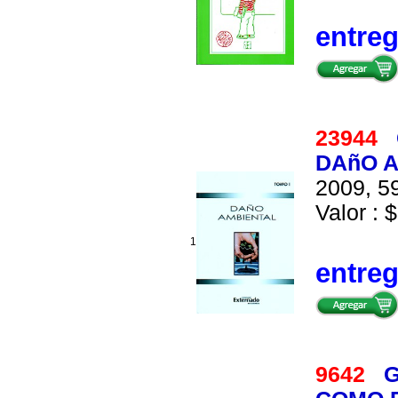
entre
23944
DAñO 
2009, 59
Valor : 
1
entre
9642
G