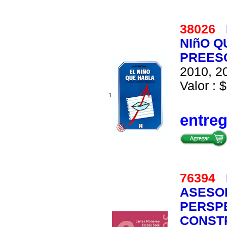
38026
NIñO Q
PREES
2010, 20
Valor : $
1
entre
76394
ASESO
PERSPE
CONST