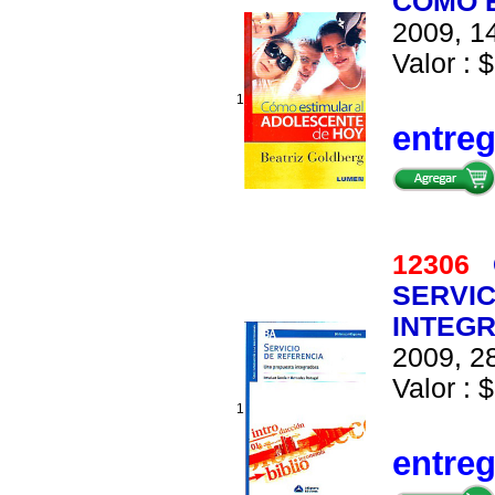
COMO 
2009, 14
Valor : $
1
entre
12306
SERVIC
INTEG
2009, 28
Valor : $
1
entre