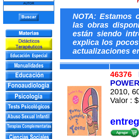
AUTOR
NOTA: Estamos c
las obras dispon
están siendo int
explica los pocos 
actualizaciones e
46376
POWER 
2010, 60
Valor : $
entre