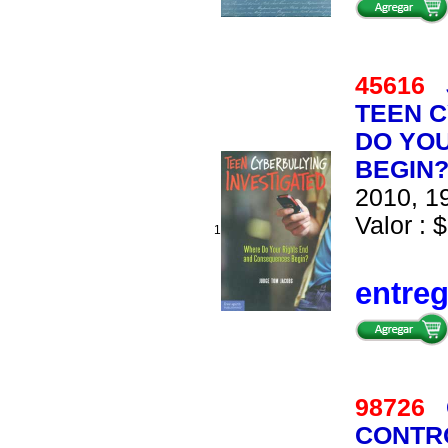
45616
TEEN C
DO YO
BEGIN
2010, 19
Valor : $
1
entre
98726
CONTRO