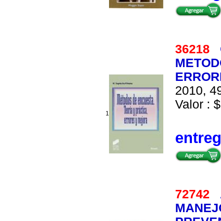
36218
METODO
ERROR
2010, 49
Valor : $
1
entre
72742
MANEJO