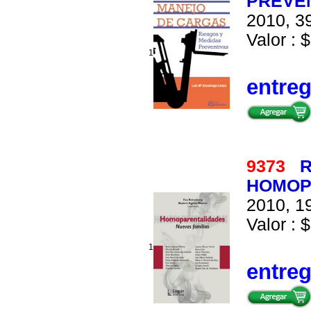
PREVE
2010, 39
Valor : $
1
entre
9373
R
HOMOPA
2010, 19
Valor : $
1
entre