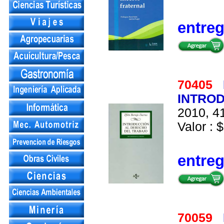
entre
70405
INTRO
2010, 41
Valor : $
entre
70059