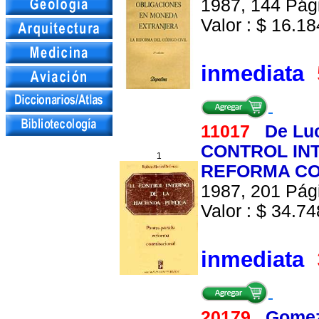
1987, 144 Pági
Valor : $ 16.184
inmediata
11017
De Lu
CONTROL INT
1
REFORMA CO
1987, 201 Pági
Valor : $ 34.748
inmediata
20179
Gomez