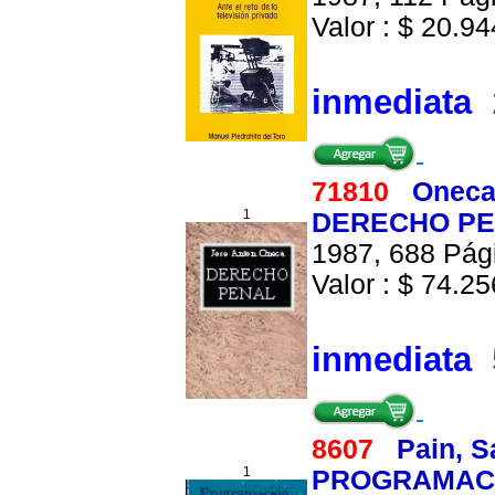
Valor : $ 20.944
inmediata
71810
Oneca
1
DERECHO P
1987, 688 Pági
Valor : $ 74.256
inmediata
8607
Pain, S
1
PROGRAMACIO