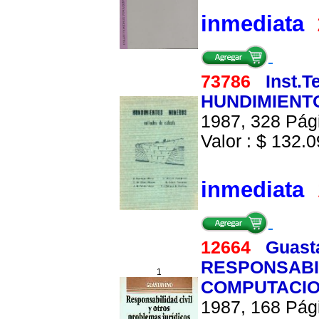
inmediata
73786
Inst.
HUNDIMIENT
1987, 328 Pági
Valor : $ 132.0
inmediata
12664
Guasta
RESPONSABIL
1
COMPUTACI
1987, 168 Pági