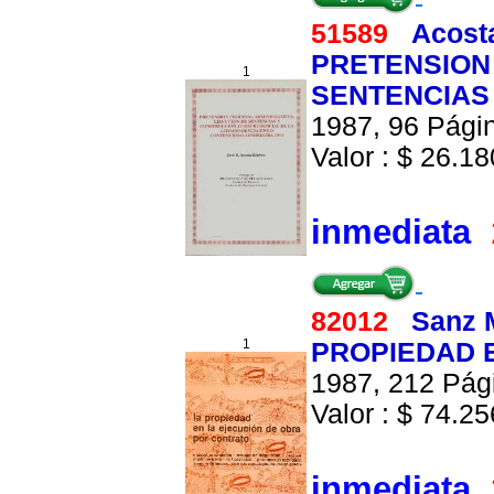
51589
Acosta
PRETENSION
1
SENTENCIAS
1987, 96 Págin
Valor : $ 26.180
inmediata
82012
Sanz 
1
PROPIEDAD 
1987, 212 Pági
Valor : $ 74.256
inmediata