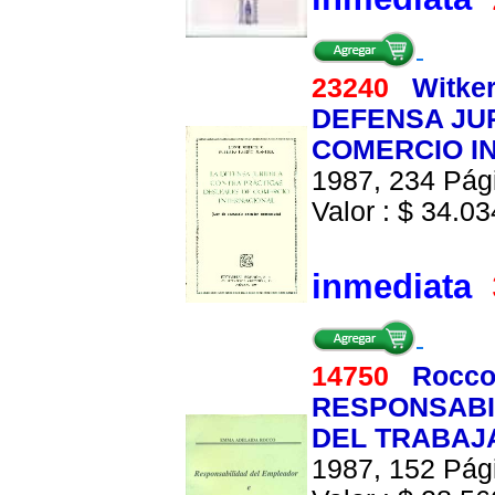
23240
Witker
DEFENSA JU
COMERCIO I
1987, 234 Pági
Valor : $ 34.034
inmediata
14750
Rocco
RESPONSABI
DEL TRABAJ
1987, 152 Pági