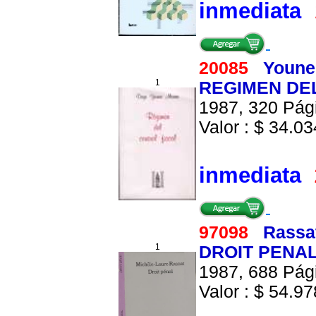
inmediata
20085
Youne
1
REGIMEN DE
1987, 320 Pági
Valor : $ 34.034
inmediata
97098
Rassa
1
DROIT PENA
1987, 688 Pági
Valor : $ 54.978