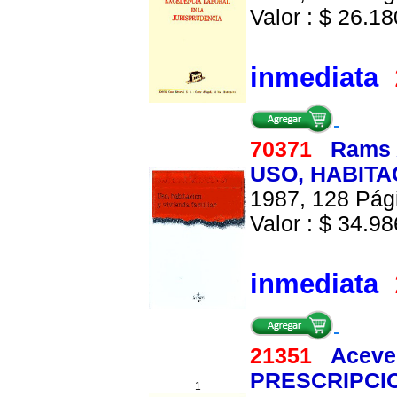
Valor : $ 26.180
inmediata
70371
Rams 
USO, HABITA
1987, 128 Pági
Valor : $ 34.986
inmediata
21351
Aceve
PRESCRIPCI
1