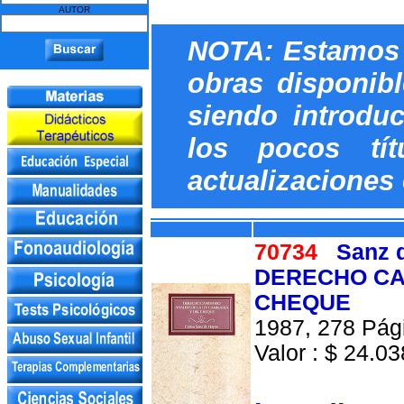
AUTOR
NOTA: Estamos 
obras disponib
siendo introdu
los pocos tít
actualizaciones
70734
Sanz 
DERECHO CAM
CHEQUE
1987, 278 Pági
Valor : $ 24.038