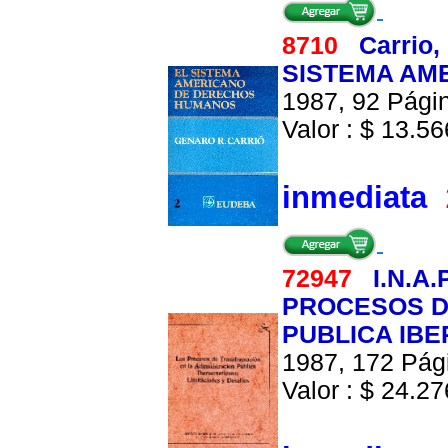
8710
Carrio,
SISTEMA AM
1987, 92 Págin
Valor : $ 13.566
inmediata
72947
I.N.A.P
PROCESOS D
PUBLICA IBE
1987, 172 Pági
Valor : $ 24.276