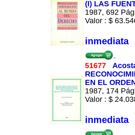
(I) LAS FUE
1987, 692 Pági
Valor : $ 63.546
inmediata
51677
Acosta
RECONOCIMI
EN EL ORDE
1987, 174 Pági
Valor : $ 24.038
inmediata