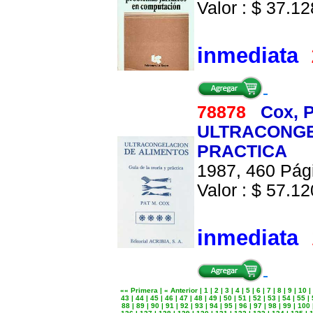
Valor : $ 37.128
inmediata
78878
Cox, P
ULTRACONGEL
PRACTICA
1987, 460 Pági
Valor : $ 57.120
inmediata
«« Primera
|
« Anterior
|
1
|
2
|
3
|
4
|
5
|
6
|
7
|
8
|
9
|
10
|
43
|
44
|
45
|
46
|
47
|
48
|
49
|
50
|
51
|
52
|
53
|
54
|
55
|
88
|
89
|
90
|
91
|
92
|
93
|
94
|
95
|
96
|
97
|
98
|
99
|
100