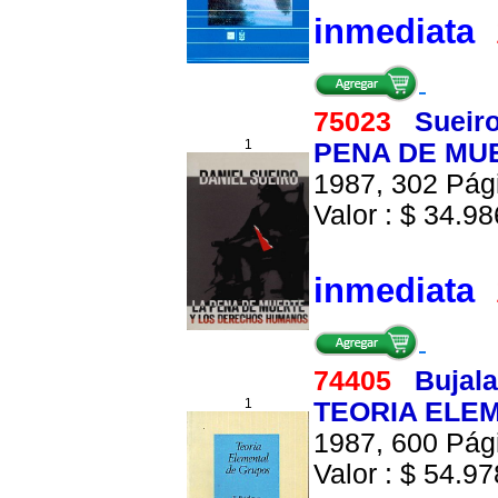
inmediata
75023
Sueiro
1
PENA DE MU
1987, 302 Pági
Valor : $ 34.986
inmediata
74405
Bujal
1
TEORIA ELE
1987, 600 Pági
Valor : $ 54.978