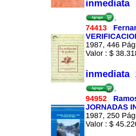
inmediata
74413
Ferna
VERIFICACIO
1987, 446 Pági
Valor : $ 38.318
inmediata
94952
Ramos
JORNADAS I
1987, 250 Pági
Valor : $ 45.220