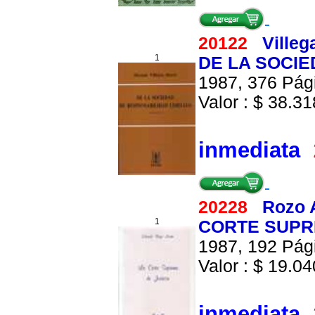
20122
Villeg
1
DE LA SOCIE
1987, 376 Pági
Valor : $ 38.318
inmediata
20228
Rozo 
1
CORTE SUPRE
1987, 192 Pági
Valor : $ 19.040
inmediata