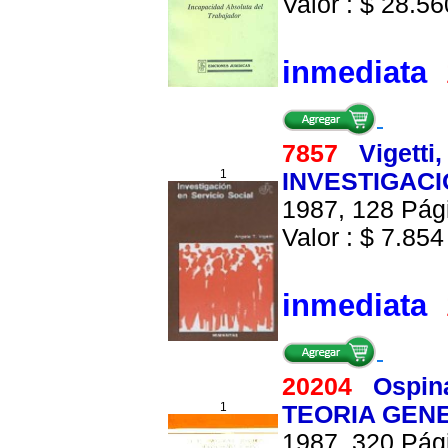
Valor : $ 28.560
inmediata
7857
Vigetti,
1
INVESTIGACI
1987, 128 Pági
Valor : $ 7.854 
inmediata
20204
Ospin
1
TEORIA GEN
1987, 320 Pági