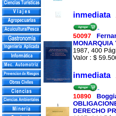
inmediata
50097
Ferna
MONARQUIA Y
1987, 400 Pági
Valor : $ 59.500
inmediata
10890
Boggi
OBLIGACION
1
DERECHO PR