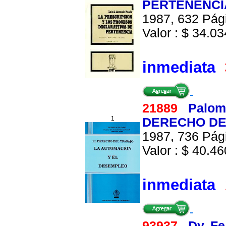
PERTENENCI
1987, 632 Pági
Valor : $ 34.034
inmediata
21889
Palom
1
DERECHO DE
1987, 736 Pági
Valor : $ 40.460
inmediata
93937
Dy, Fe