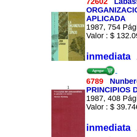
72602
Labas
ORGANIZACI
APLICADA
1987, 754 Pági
Valor : $ 132.0
inmediata
6789
Nunber
1
PRINCIPIOS 
1987, 408 Pági
Valor : $ 39.746
inmediata