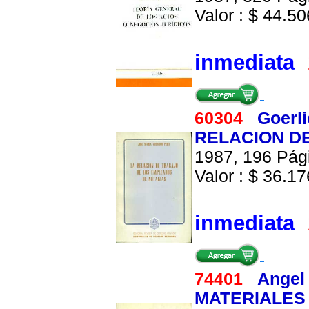
Valor : $ 44.506
inmediata
60304
Goerli
RELACION D
1987, 196 Pági
Valor : $ 36.176
inmediata
74401
Angel
MATERIALES