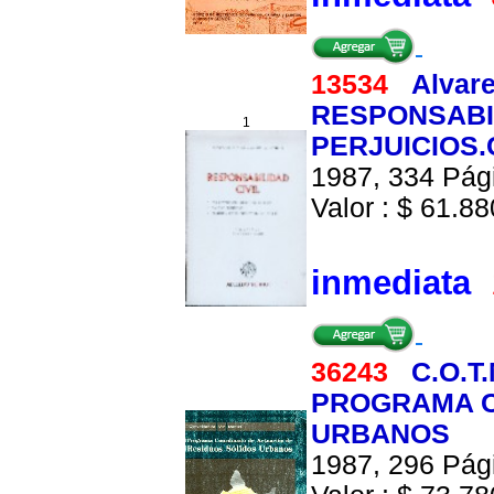
13534
Alvare
RESPONSABIL
1
PERJUICIOS
1987, 334 Pági
Valor : $ 61.880
inmediata
36243
C.O.T.
PROGRAMA C
URBANOS
1987, 296 Pági