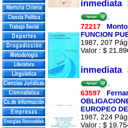
inmediata
72217
Monto
FUNCION PUB
1987, 207 Pági
Valor : $ 21.896
inmediata
63597
Ferna
OBLIGACION
EUROPEO DE
1987, 224 Pági
Valor : $ 19.754