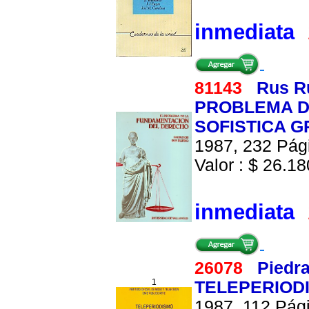
inmediata
81143
Rus Ru
PROBLEMA D
SOFISTICA 
1987, 232 Pági
Valor : $ 26.180
inmediata
26078
Piedra
1
TELEPERIODI
1987, 112 Pági