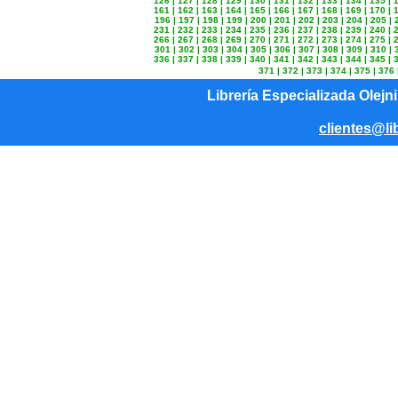
126
|
127
|
128
|
129
|
130
|
131
|
132
|
133
|
134
|
135
|
161
|
162
|
163
|
164
|
165
|
166
|
167
|
168
|
169
|
170
|
196
|
197
|
198
|
199
|
200
|
201
|
202
|
203
|
204
|
205
|
231
|
232
|
233
|
234
|
235
|
236
|
237
|
238
|
239
|
240
|
266
|
267
|
268
|
269
|
270
|
271
|
272
|
273
|
274
|
275
|
301
|
302
|
303
|
304
|
305
|
306
|
307
|
308
|
309
|
310
|
336
|
337
|
338
|
339
|
340
|
341
|
342
|
343
|
344
|
345
|
371
|
372
|
373
|
374
|
375
|
376
Librería Especializada Olejn
clientes@li