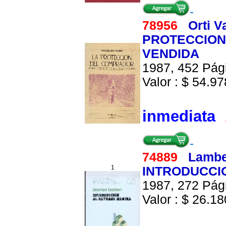
78956
Orti V
PROTECCION
VENDIDA
1987, 452 Pági
Valor : $ 54.978
inmediata
74889
Lambe
1
INTRODUCCI
1987, 272 Pági
Valor : $ 26.180