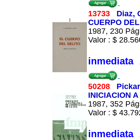
13733
Diaz, 
1
CUERPO DEL 
1987, 230 Pági
Valor : $ 28.560
inmediata
50208
Picka
INICIACION 
1987, 352 Pági
Valor : $ 43.792
inmediata