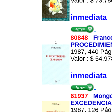
Valor : $ 73.780
inmediata
80848
Franco
1
PROCEDIMIEN
1987, 440 Pági
Valor : $ 54.978
inmediata
61937
Monge
EXCEDENCIA
1987, 126 Pági