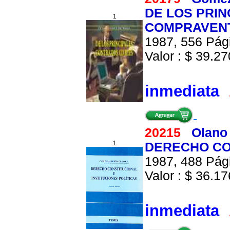
DE LOS PRIN
1
COMPRAVENT
1987, 556 Pági
Valor : $ 39.270
inmediata
20215
Olano 
1
DERECHO CON
1987, 488 Pági
Valor : $ 36.176
inmediata