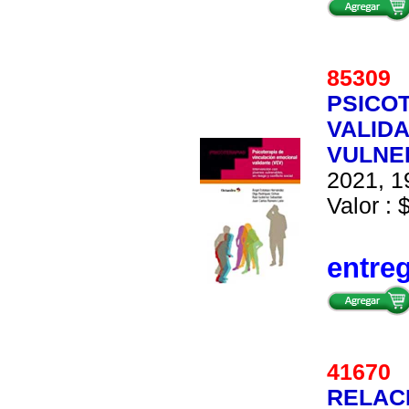
8530
PSICO
VALIDA
VULNE
2021, 1
Valor : 
entre
4167
RELAC