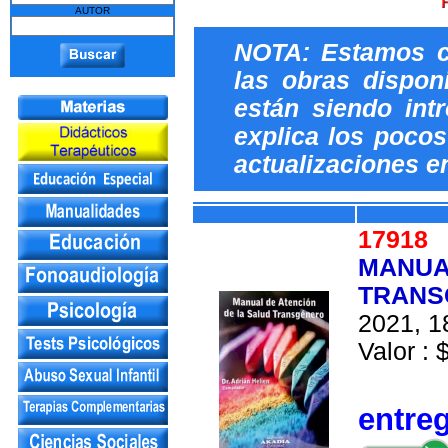
AUTOR
NOTA: Estamos c
las obras dispon
están siendo int
explica los pocos 
actualizaciones e
1791
MANUA
TRANS
2021, 1
Valor : 
entre