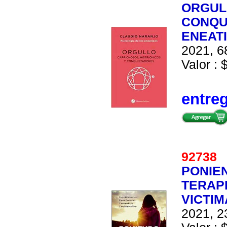
ORGULL
CONQU
ENEAT
2021, 6
Valor : 
entre
9273
PONIE
TERAP
VICTI
2021, 2