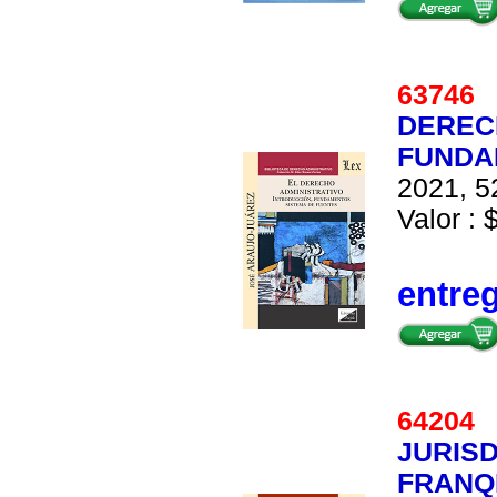
6374
DERECH
FUNDA
2021, 5
Valor : 
entre
6420
JURISD
FRANQ