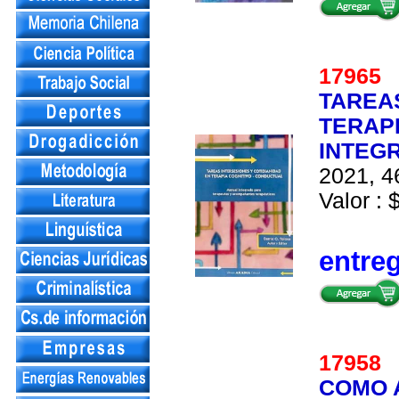
1796
TAREAS
TERAP
INTEG
2021, 4
Valor : 
entre
1795
COMO 