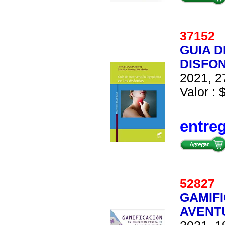
3715
GUIA D
DISFO
2021, 2
Valor : 
entre
5282
GAMIFI
AVENT