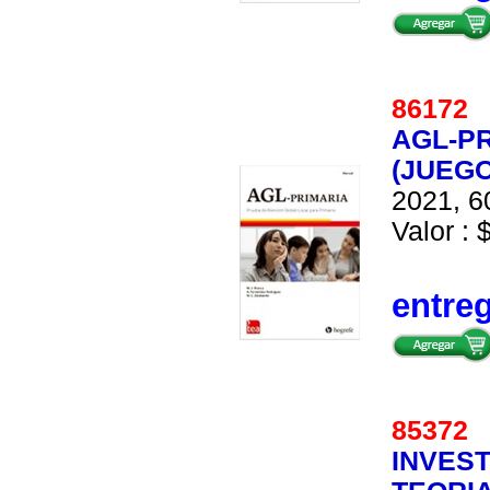
8617
AGL-P
(JUEG
2021, 6
Valor : 
entre
8537
INVES