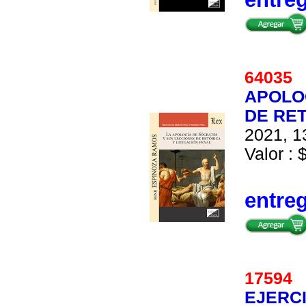
6403
APOLO
DE RET
2021, 1
Valor : 
entre
1759
EJERC