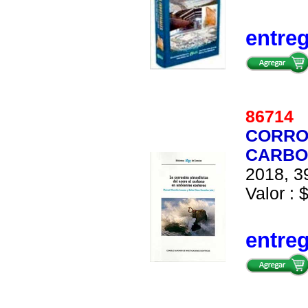
entre
86714
CORRO
CARBO
2018, 39
Valor : 
entre