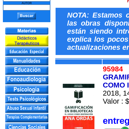
AUTOR
NOTA: Estamos c
las obras dispon
están siendo int
explica los pocos 
actualizaciones e
95984
GRAMIF
COMO 
2018, 14
Valor : 
entre