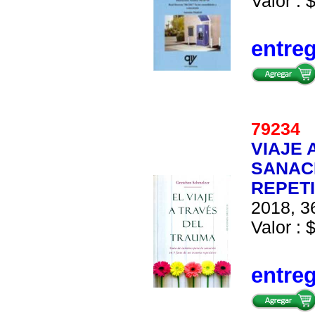
Valor : 
entre
79234
VIAJE 
SANACI
REPETI
2018, 36
Valor : 
entre