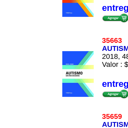
entre
35663
AUTIS
2018, 48
Valor : 
entre
35659
AUTIS