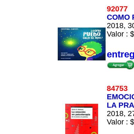
92077
COMO P
2018, 30
Valor : 
entre
84753
EMOCIO
LA PR
2018, 27
Valor : 