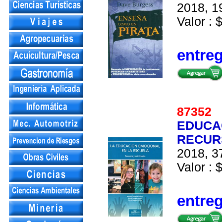
2018, 19
Valor : 
entre
87352
EDUCAC
RECUR
2018, 37
Valor : 
entre