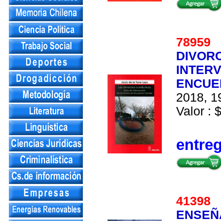
78959
DIVORC
INTERV
ENCUE
2018, 19
Valor : 
entre
41398
ENSEÑ