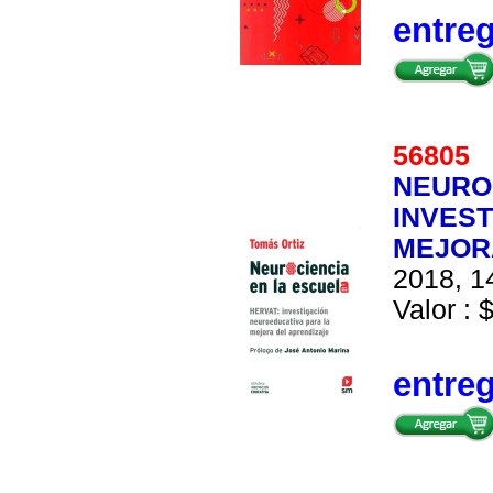
entre
56805
NEUROC
INVES
MEJOR
2018, 14
Valor : 
entre