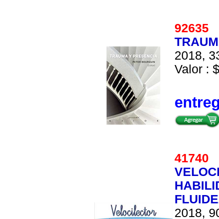
92635
TRAUM
2018, 33
Valor : 
entre
41740
VELOC
HABILI
FLUIDE
2018, 90