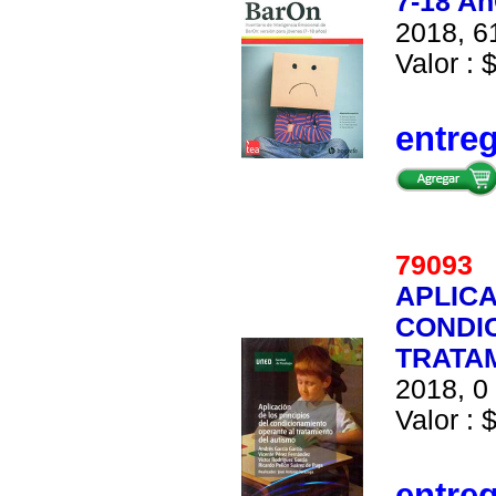
7-18 A
2018, 61
Valor : 
entre
79093
APLICA
CONDI
TRATA
2018, 0 
Valor : 
entre