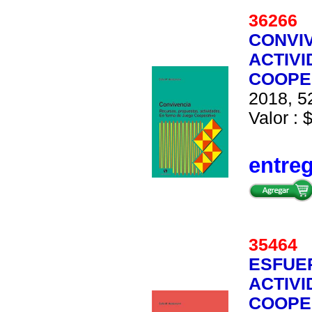
36266
CONVI
ACTIVI
COOPE
2018, 52
Valor : 
entre
35464
ESFUE
ACTIV
COOPE