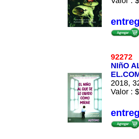
Valor : 
entre
92272
NIñO A
EL.CO
2018, 32
Valor : 
entre