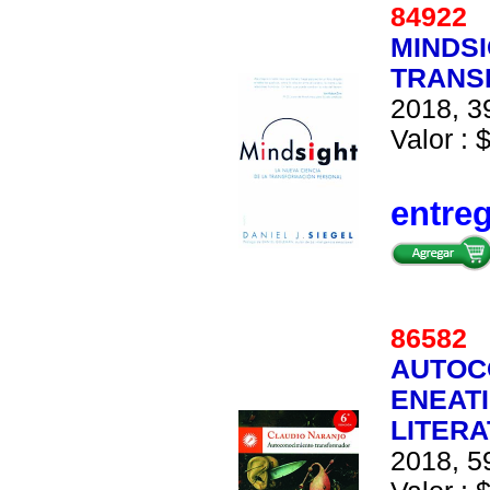
84922
MINDSI
TRANS
2018, 39
Valor : 
entre
86582
AUTOC
ENEATI
LITER
2018, 59