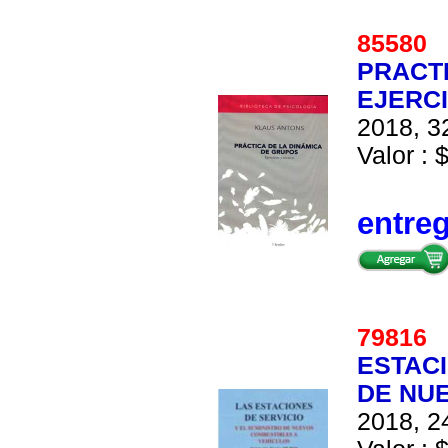
85580
PRACTI
EJERCI
2018, 32
Valor : 
entre
79816
ESTACI
DE NU
2018, 24