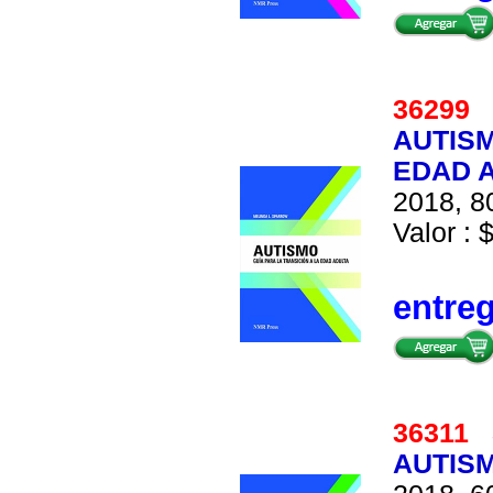
36299
AUTISM
EDAD 
2018, 80
Valor : 
entre
36311
AUTISM