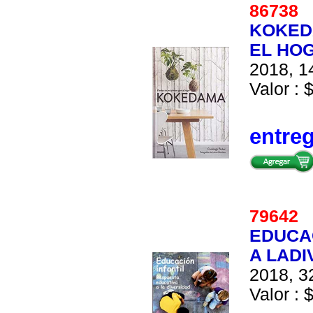
86738
KOKEDA
EL HO
2018, 14
Valor : 
entre
79642
EDUCAC
A LADI
2018, 32
Valor : 