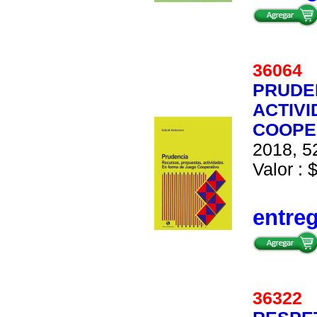
36064
PRUDE
ACTIVI
COOPE
2018, 52
Valor : 
entre
36322