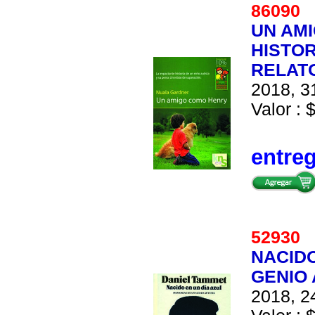
86090
UN AMI
HISTOR
RELAT
2018, 31
Valor : 
entre
52930
NACIDO
GENIO 
2018, 24