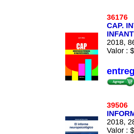
36176
CAP. I
INFANTI
2018, 86
Valor : 
entre
39506
INFORM
2018, 28
Valor : 