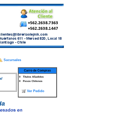
Sucursales
Carro de Compras
0
Títulos Añadidos
al
0
Pesos Chilenos
Ver Pedido
da