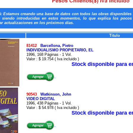
: Estamos creando una base de datos con todos las obras disponibles 
n siendo introducidas en estos momentos, lo que explica los pocos t
ar actualizaciones en los próximos días.
Titulo
81412
Barcellona, Pietro
INDIVIDUALISMO PROPIETARIO, EL
1996, 168 Páginas - 1 Vol.
Valor : $ 19.754 ( Iva incluido )
Stock disponible para 
90543
Watkinson, John
VIDEO DIGITAL
1996, 438 Páginas - 1 Vol.
Valor : $ 54.978 ( Iva incluido )
Stock disponible para 