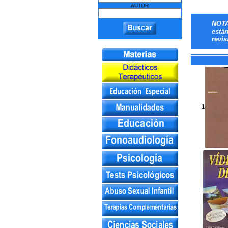
AUTOR
NOTA
está
revis
1