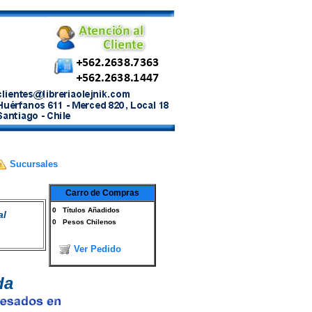
Sucursales
Carro de Compras
0
Títulos Añadidos
al
0
Pesos Chilenos
Ver Pedido
da