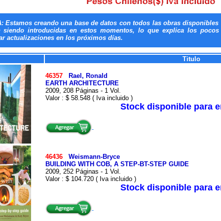
: Estamos creando una base de datos con todos las obras disponibles 
n siendo introducidas en estos momentos, lo que explica los pocos t
ar actualizaciones en los próximos días.
Titulo
46357
Rael, Ronald
EARTH ARCHITECTURE
2009, 208 Páginas - 1 Vol.
Valor : $ 58.548 ( Iva incluido )
Stock disponible para 
46436
Weismann-Bryce
BUILDING WITH COB, A STEP-BT-STEP GUIDE
2009, 252 Páginas - 1 Vol.
Valor : $ 104.720 ( Iva incluido )
Stock disponible para 