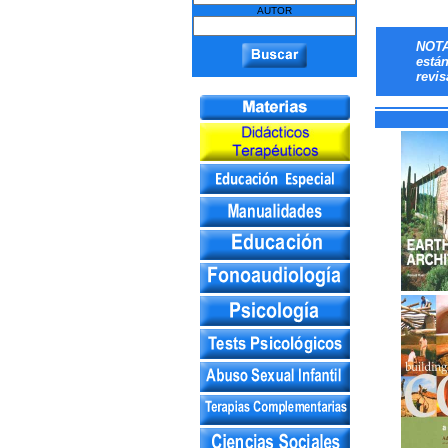
AUTOR
NOTA
está
revis