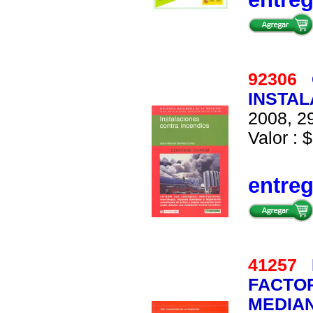
92306
INSTAL
2008, 29
Valor : $
entre
41257
FACTOR
MEDIAN