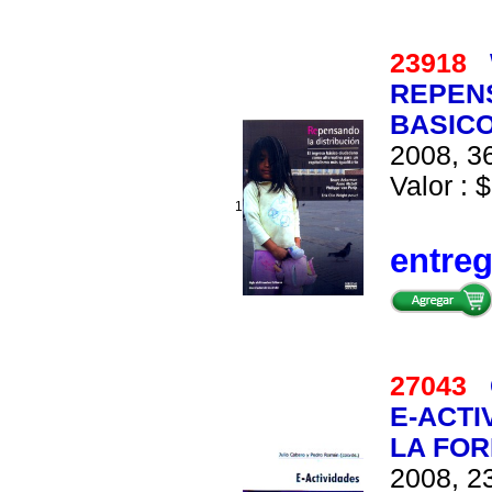
23918
REPENS
BASIC
2008, 36
Valor : $
1
entre
27043
E-ACTI
LA FOR
2008, 23