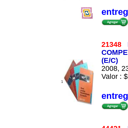
entre
21348
COMPET
(E/C)
2008, 23
Valor : 
1
entre