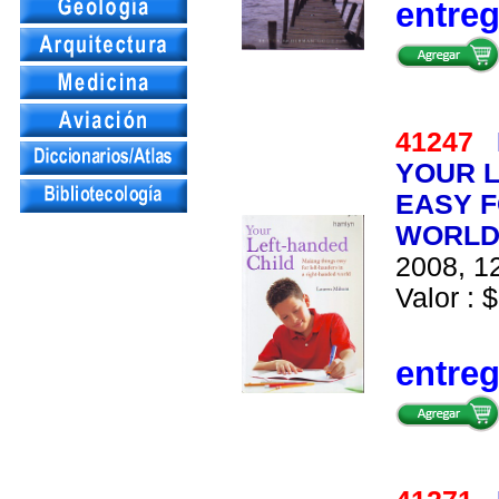
entre
41247
YOUR L
EASY F
WORL
2008, 12
Valor : $
entre