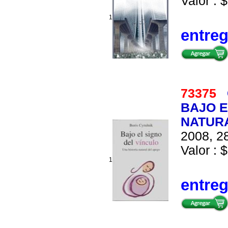
Valor : $
1
entre
73375
BAJO E
NATUR
2008, 28
Valor : $
1
entre