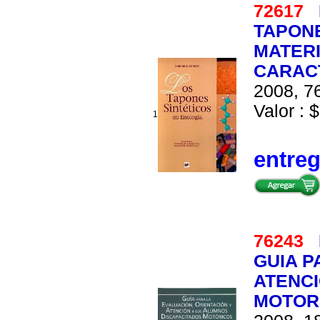
72617
TAPONE
MATER
CARACT
2008, 76
Valor : $
1
entre
76243
GUIA P
ATENCI
MOTOR