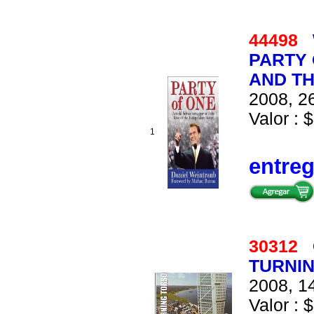
44498
PARTY
AND TH
2008, 26
Valor : $
1
entre
30312
TURNI
2008, 14
Valor : $