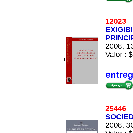
12023
EXIGIB
PRINCI
2008, 13
Valor : $
1
entre
25446
SOCIED
2008, 30