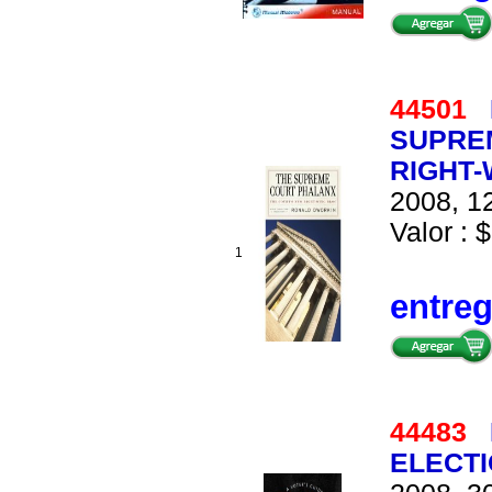
44501
SUPRE
RIGHT-
2008, 12
Valor : $
1
entre
44483
ELECTI