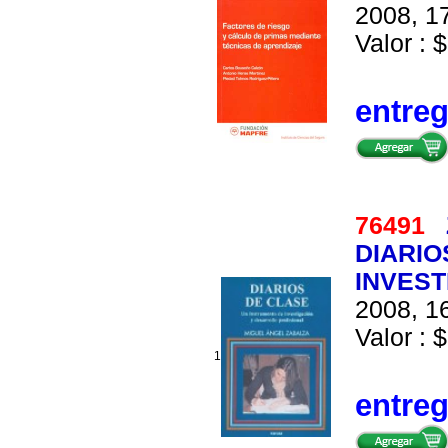
2008, 17
Valor : $
entre
76491
DIARIO
INVEST
2008, 16
Valor : $
1
entre