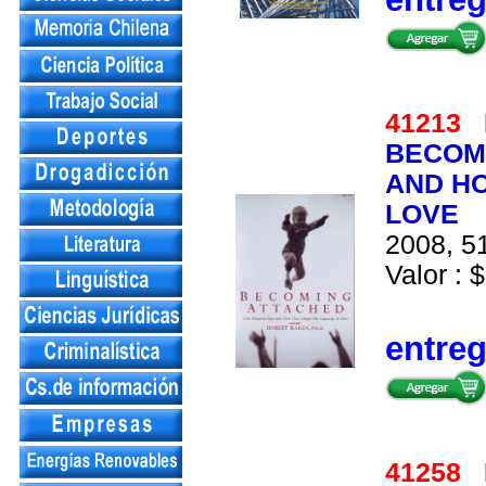
41213
BECOMI
AND HO
LOVE
2008, 51
Valor : $
entre
41258