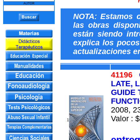
AUTOR
NOTA: Estamos c
las obras dispon
están siendo int
explica los pocos 
actualizaciones e
41196
LATE, 
GUIDE 
FUNCT
2008, 23
Valor : $
1
entre