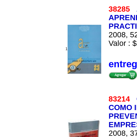
38285
APREN
PRACT
2008, 52
Valor : 
1
entre
83214
COMO I
PREVEN
EMPRE
2008, 37