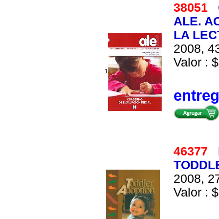
38051
ALE. A
LA LEC
2008, 43
Valor : 
1
entre
46377
TODDLE
2008, 27
Valor : $