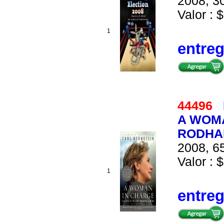
2008, 30
Valor : $
1
entre
44496
A WOMA
RODHA
2008, 65
Valor : $
1
entre