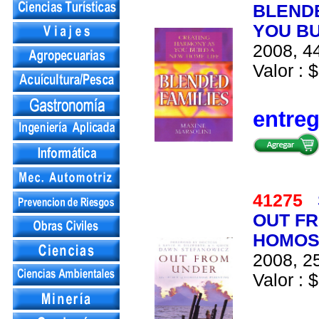
BLENDE
YOU BU
2008, 44
Valor : $
entre
41275
OUT FR
HOMOS
2008, 25
Valor : $