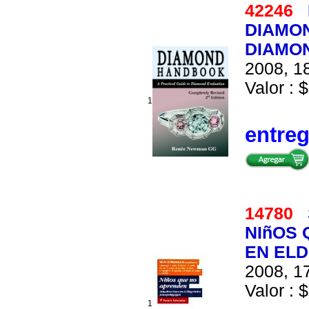
42246
DIAMON
DIAMO
2008, 18
Valor : $
1
entre
14780
NIñOS 
EN EL
2008, 17
Valor : $
1