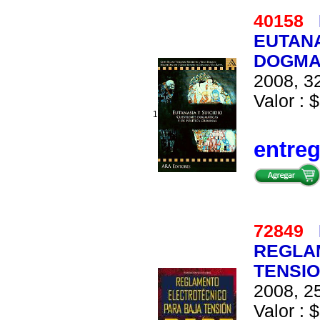
40158
EUTANA
DOGMAT
2008, 32
Valor : $
1
entre
72849
REGLA
TENSIO
2008, 25
Valor : $