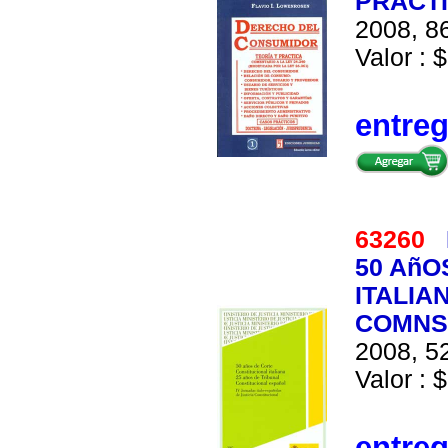
PRACT
2008, 86
Valor : $
entre
63260
50 AñO
ITALIA
COMNS
2008, 52
Valor : $
entre