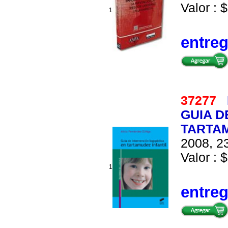
Valor : $
1
entre
37277
GUIA D
TARTAM
2008, 23
Valor : $
1
entre