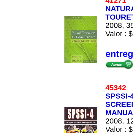
41271
NATURA
TOURET
2008, 35
Valor : $
entre
45342
SPSSI-
SCREE
MANUA
2008, 12
Valor : $