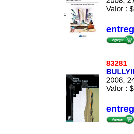
2008, 27
Valor : $
1
entre
83281
BULLYI
2008, 24
Valor : $
1
entre