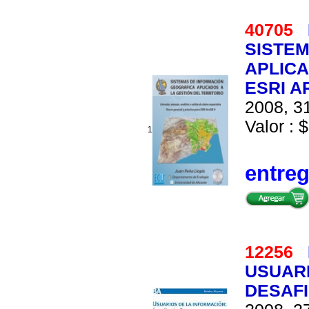
40705
SISTE
APLICA
ESRI A
2008, 31
Valor : $
1
entre
12256
USUARI
DESAF