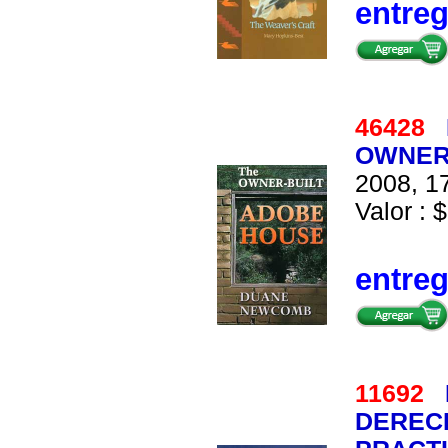
entre
46428
OWNER-
2008, 17
Valor : $
entre
11692
DERECH