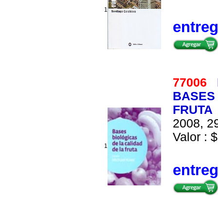
1
entre
77006
BASES 
FRUTA
2008, 29
Valor : $
1
entre