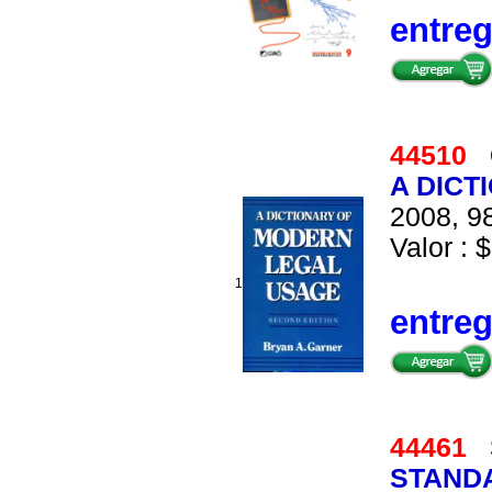
entre
44510
A DICT
2008, 98
Valor : $
1
entre
44461
STAND