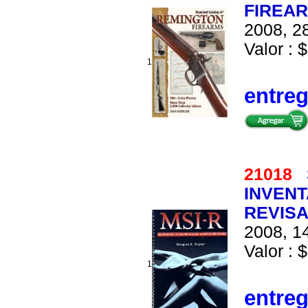
FIREA
2008, 28
Valor : $
1
entre
21018
INVENT
REVISAD
2008, 14
Valor : 
1
entre