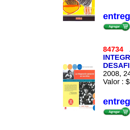
entre
84734
INTEGR
DESAF
2008, 24
Valor : $
entre