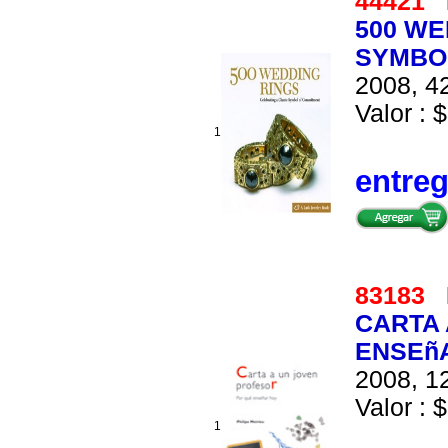
44421
500 WE
SYMBO
2008, 42
Valor : $
1
entre
83183
CARTA 
ENSEñ
2008, 12
Valor : $
1