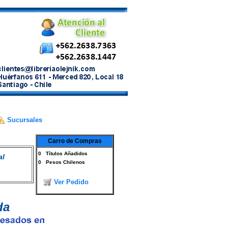
Sucursales
Carro de Compras
0
Títulos Añadidos
al
0
Pesos Chilenos
Ver Pedido
da