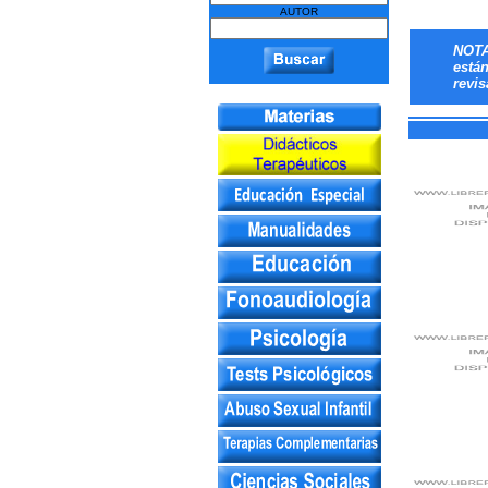
AUTOR
NOTA
está
revis