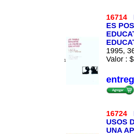
16714
ES POS
EDUCAT
EDUCA
1995, 36
Valor : $
1
entre
16724
USOS D
UNA AP