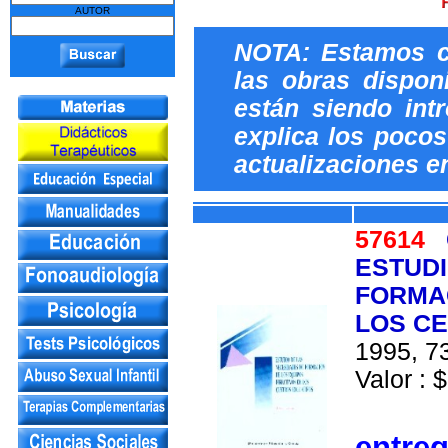
AUTOR
NOTA: Estamos c
las obras dispon
están siendo int
explica los pocos 
actualizaciones e
57614
ESTUDI
FORMAC
LOS C
1995, 73
Valor : $
entre