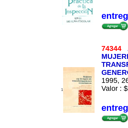
entre
74344
MUJERE
TRANS
GENER
1995, 26
Valor : $
1
entre