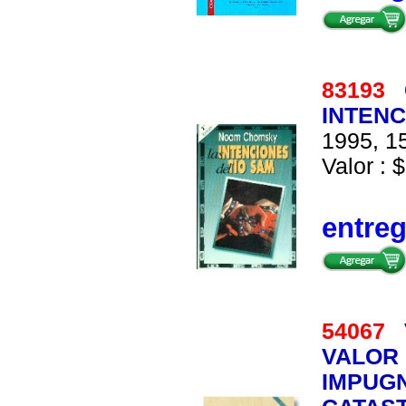
83193
INTENC
1995, 15
Valor : $
entre
54067
VALOR 
IMPUGN