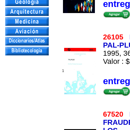
entre
26105
PAL-PL
1995, 36
Valor : $
1
entre
67520
FRAUDE