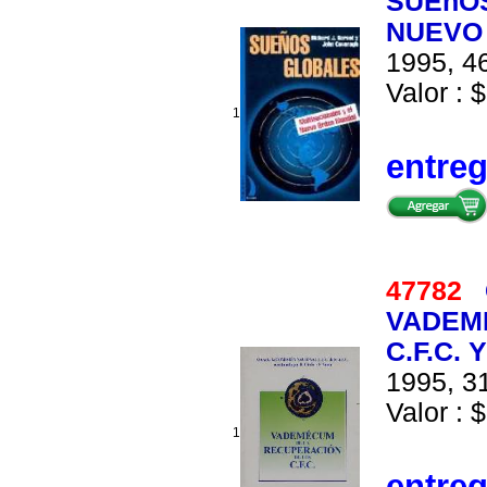
SUEñOS
NUEVO
1995, 46
Valor : $
1
entre
47782
VADEM
C.F.C.
1995, 31
Valor : $
1
entre