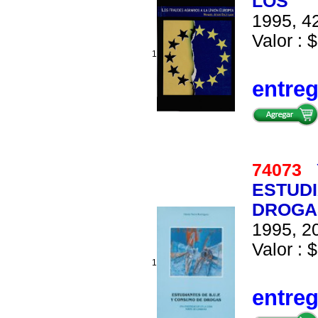
LOS
1995, 42
Valor : $
1
entre
74073
ESTUDI
DROGA
1995, 20
Valor : $
1
entre