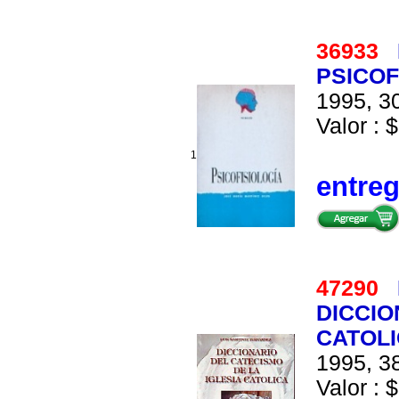
36933
PSICOF
1995, 30
Valor : $
1
entre
47290
DICCIO
CATOL
1995, 38
Valor : $