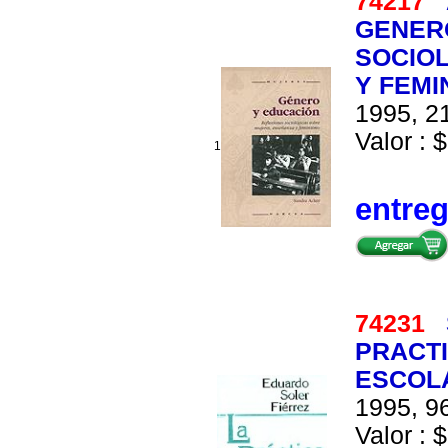
74217
GENERO
SOCIO
Y FEMI
1995, 21
Valor : $
1
entre
74231
PRACTI
ESCOL
1995, 96
Valor : $