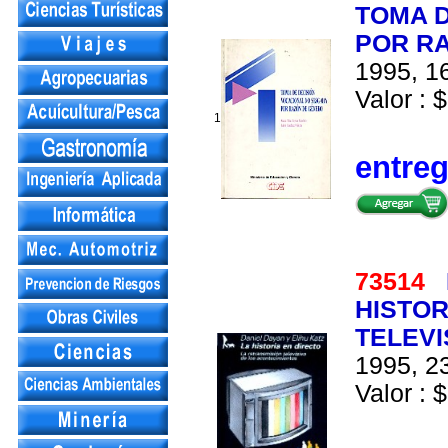
TOMA D
POR R
1995, 16
Valor : $
1
entre
73514
HISTOR
TELEVI
1995, 23
Valor : $