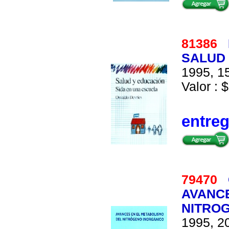
81386
SALUD 
1995, 15
Valor : 
entre
79470
AVANCE
NITRO
1995, 20