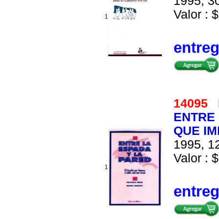
1995, 30
Valor : $
1
entre
14095
ENTRE 
QUE IM
1995, 12
Valor : $
1
entre