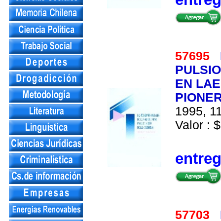
57695
PULSIO
EN LAE
PIONE
1995, 11
Valor : $
entre
57703