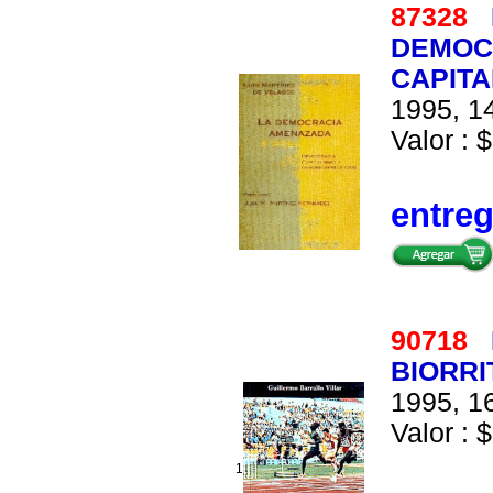
87328
DEMOC
CAPITA
1995, 14
Valor : $
entre
90718
BIORRI
1995, 16
Valor : $
1