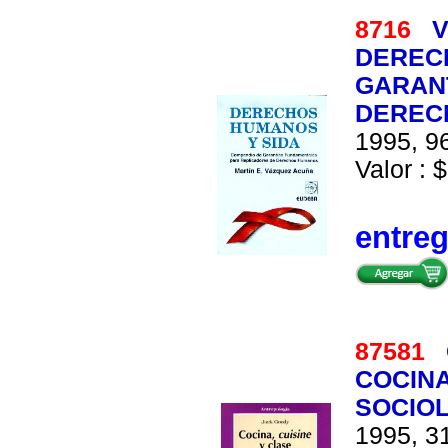
8716
V
DEREC
GARAN
DEREC
1995, 96
Valor : $
entre
87581
COCINA
SOCIO
1995, 31