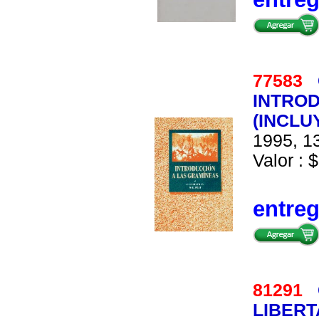
77583
INTROD
(INCLU
1995, 13
Valor : $
entre
81291
LIBERT