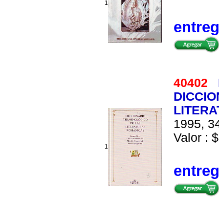
1
entre
40402
DICCIO
LITER
1995, 34
Valor : $
1
entre