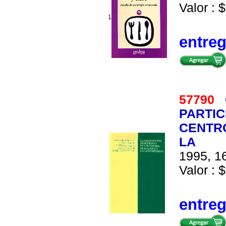
Valor : $
1
entre
57790
PARTIC
CENTRO
LA
1995, 16
Valor : $
entre