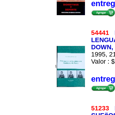
entre
54441
LENGUA
DOWN,
1995, 21
Valor : $
1
entre
51233