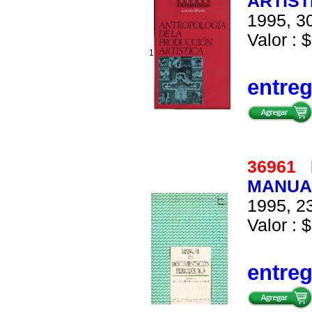
ARTIST
1995, 30
Valor : $
1
entre
36961
MANUA
1995, 23
Valor : $
entre