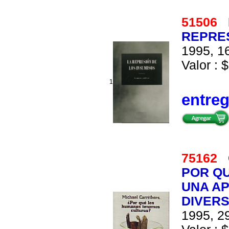
51506
REPRES
1995, 16
Valor : $
1
entre
75162
POR Q
UNA AP
DIVERS
1995, 29