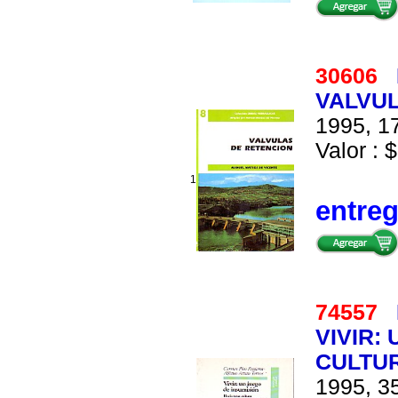
30606
VALVUL
1995, 17
Valor : $
1
entre
74557
VIVIR:
CULTUR
1995, 35