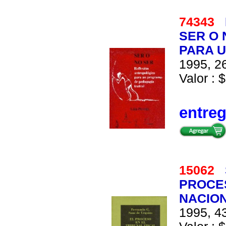
74343
SER O 
PARA 
1995, 26
Valor : $
entre
15062
PROCES
NACION
1995, 43