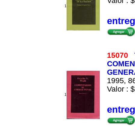
Valor : $
1
entre
15070
COMENT
GENER
1995, 86
Valor : $
1
entre