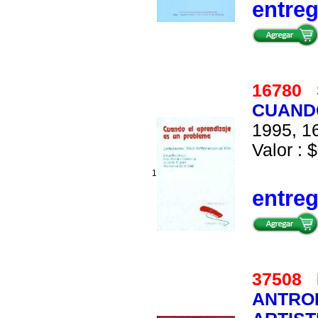
entre
16780
CUAND
1995, 16
Valor : $
1
entre
37508
ANTRO