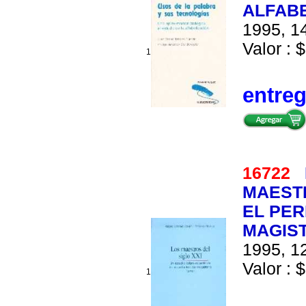
ALFABE
1995, 14
Valor : $
1
entre
16722
MAESTR
EL PER
MAGIST
1995, 12
Valor : $
1