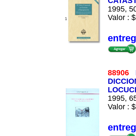
CATAST
1995, 50
Valor : $
1
entre
88906
DICCIO
LOCUC
1995, 65
Valor : $
entre