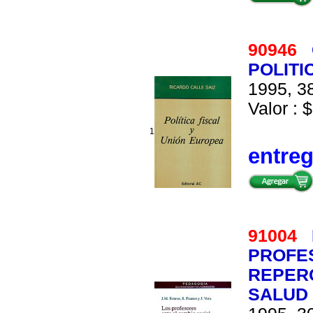
90946
POLITI
1995, 38
Valor : $
1
entre
91004
PROFES
REPER
SALUD